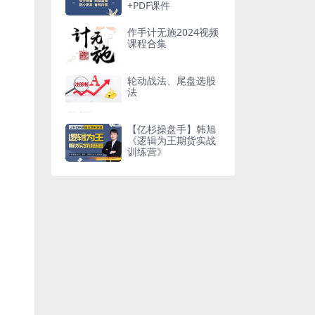
+PDF课件
作手计无施2024视频
课程合集
轮动战法、尾盘选股
法
【亿杉操盘手】韩旭
《逻辑为王期货实战
训练营》