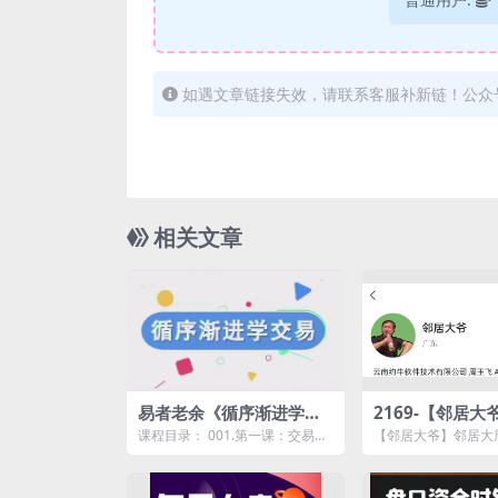
如遇文章链接失效，请联系客服补新链！公众
相关文章
易者老余《循序渐进学交
2169-【邻居大
易》
大周主力行为逻
课程目录： 001.第一课：交易认
【邻居大爷】邻居大
要素主力结构强
知 .mp4 002.第二课：三大理论 .
逻辑持股三要素主力
mp...
（8节）2025资源简介.
节）2025