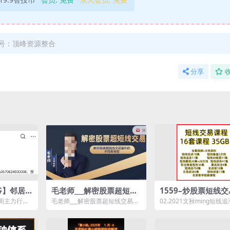
号：顶峰资源整合
分享
爷】邻居
毛老师___解密股票超短线
1559–炒股票短线
辑持股三
交易
程视频讲解全集入门
周主力行为
毛老师___解密股票超短线交易资
02.2021文秋ming短线
化课（8
教学课程技术操作技
结构强化课
源简介： 解析股票超短线交易
班11集 01.2021翔龙短
..
盈利...
集...