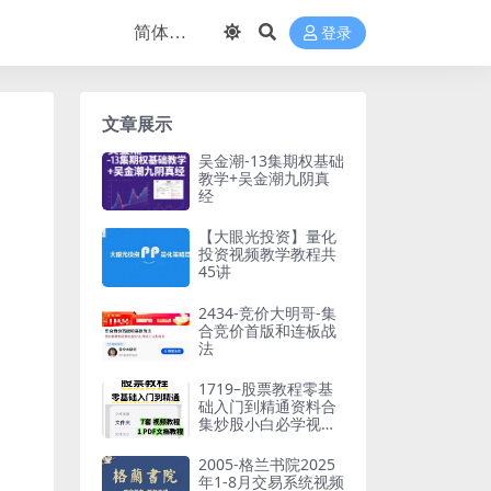
登录
文章展示
吴金潮-13集期权基础
教学+吴金潮九阴真
经
【大眼光投资】量化
投资视频教学教程共
45讲
2434-竞价大明哥-集
合竞价首版和连板战
法
1719–股票教程零基
础入门到精通资料合
集炒股小白必学视频
教程炒股技术
2005-格兰书院2025
年1-8月交易系统视频