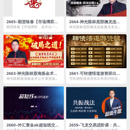
2665–期货咏春【市场博弈，
2664-神光陈林底部擒龙连板
道术合一，守静归朴】主题直
擒龙龙头战法系统课+指标资
期货咏春【市场博弈，道术合一，
神光陈林底部擒龙连板擒龙龙头战
播课程-5.37GB
料-1.32 GB
守静归朴】主题直播课程资源简
法系统课+指标资料资源简介： 课
介： ...
程...
2663-神光陈林股海炼金术公
2661-可转债悟道游资班出奇
开课-12.5GB
系列悟道系列守正系列课程-卓
神光陈林股海炼金术公开课资源简
可转债悟道游资班出奇系列悟道系
妍-2.61GB
介： 课程目录： 1.如何通过集
列守正系列课程-卓妍资源简介：
合...
课...
2660–外汇黄金ak超短线交易
2659–飞龙交易进阶课：共振
方法论-1.26GB
战法-0.11GB