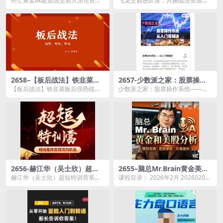
外汇黄金ak超短线交易方法论资源
飞龙交易进阶课：共振战法资源简
简介： 课程目录： 超短线练习
介： 课程目录： 001.第一集-...
方...
2658–【板后战法】铁韭菜板
2657-少数派之家：股票操作
后强势战法-8.73GB
系统——从入门到精通-3.2GB
【板后战法】铁韭菜板后强势战法
少数派之家：股票操作系统——从
资源简介： 职业短线 专攻板后强
入门到精通资源简介： 课程目
势...
录： ...
2656-赫江华（吴士欣）超短
2655–脑总Mr.Brain黄金美股
特训营系统课+资料 短线是改
投资分析课程-15GB
赫江华（吴士欣）超短特训营系统
课程目录： 2026年2月 20260209
变现况的机会1.69GB
课+资料 短线是改变现况的机会资
如何看待当前黄金价格并建立投资
源简介： &nbs...
体系...