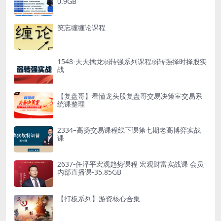
0.9GB
笑忘缠缠论课程
1548-天天擒龙弱转强系列课程弱转强择时择股实
战
【复盘哥】看懂龙头股复盘哥交易决策室交易系
统课整理
2334–高扬交易课程线下课第七期老高博弈实战
课
2637-任泽平宏观趋势课程 宏观财富实战课 会员
内部直播课-35.85GB
【打板系列】游资核心合集