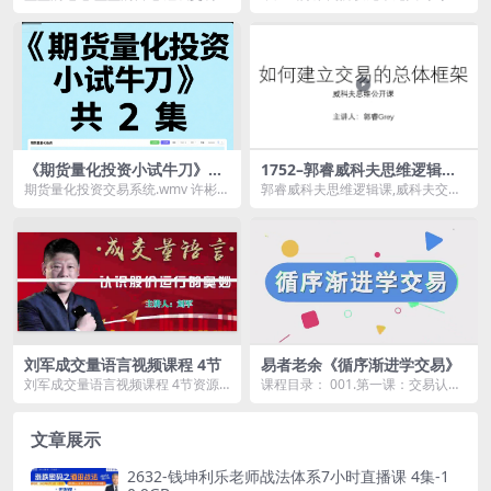
统课程资源简介： 课程目录 2...
龙版小班课资源简介： 课程目
录： ...
《期货量化投资小试牛刀》共
1752–郭睿威科夫思维逻辑课,
2集
威科夫交易系统
期货量化投资交易系统.wmv 许彬期
郭睿威科夫思维逻辑课,威科夫交易
货缺口理论.flv
系统资源简介： 课程目录： 股
票...
刘军成交量语言视频课程 4节
易者老余《循序渐进学交易》
刘军成交量语言视频课程 4节资源
课程目录： 001.第一课：交易认知
简介： 刘军成交量语言视频课程
.mp4 002.第二课：三大理论 .mp...
...
文章展示
2632-钱坤利乐老师战法体系7小时直播课 4集-1