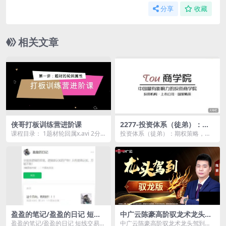
分享
收藏
相关文章
侠哥打板训练营进阶课
2277-投资体系（徒弟）：期
权策略，庄股策略
课程目录： 1题材轮回属x.avi 2分
投资体系（徒弟）：期权策略，庄
歧与一致.rmvb 3次新股的择时.m
股策略资源简介： 课程目录： 0
p...
0...
盈盈的笔记/盈盈的日记 短线
中广云陈豪高阶驭龙术龙头驾
交易系统课程
到驭龙版小班课
盈盈的笔记/盈盈的日记 短线交易系
中广云陈豪高阶驭龙术龙头驾到驭