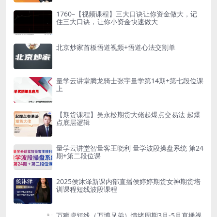
1760–【视频课程】三大口诀让你资金做大，记
住三大口诀，让你小资金快速做大
北京炒家首板悟道视频+悟道心法交割单
量学云讲堂腾龙骑士张宇量学第14期+第七段位课
上
【期货课程】吴永松期货大佬起爆点交易法 起爆
点底层逻辑
量学云讲堂智量客王晓利 量学波段操盘系统 第24
期+第二段位课
2025侯沐泽新课内部直播侯婷婷期货女神期货培
训课程短线波段课程
万狮虎短线（万博兄弟）情绪周期3月-5月直播视