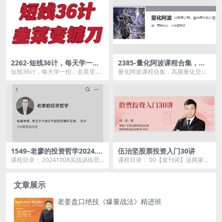
2262-短线36计，每天学一
2385-量化阿波课程合集，高
招，韭菜变镰刀！
频量化交易框架与策略研究
短线36计，每天学一招，韭菜变镰
量化阿波课程合集，高频量化交易
刀！资源简介： 课程目录： 1....
框架与策略研究资源简介： 课程
目录...
1549–老廖的投资哲学2024.1
伍治坚股票投资入门30讲
0-2025.04实战训练营
课程目录： 20241008实战训练营.
课程目录： 00【发刊词】这两家公
mp4 20241010实战训练营.mp...
司的股票，要不要继续持有.mp3 0
0【发刊词...
文章展示
老姜盘口绝技《爆量战法》精进班