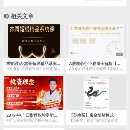
相关文章
杰豹联动-杰哥短线精品系统课
A股核心行业赛道全解析【音
短线必看经典课程
频】
杰豹联动-杰哥短线精品系统课 短线
A股核心行业赛道全解析【音频】资
必看经典课程资源简介： 课程
源简介： 5 大赛道 大消费、大科...
目...
2379-中广云张程乾坤定势擒
【苏南帮】资金情绪模式
牛特训营公开课7节+指标
中广云张程乾坤定势擒牛特训营公
【苏南帮】资金情绪模式资源简
开课7节资源简介： 课程目录：
介： 课程适合哪些人? 1、认可帮
指...
主...