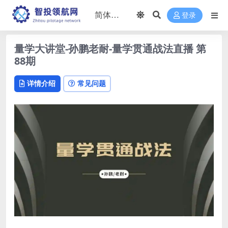
登录
量学大讲堂-孙鹏老耐-量学贯通战法直播 第
88期
详情介绍
常见问题