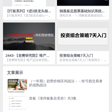
【打板系列】1进2抓龙头核心
独孤板总股票基础知识系统讲
一进二
解，理解基础知识是变投资大
【打板系列】1进2抓龙头核心一进
课程目录： 1. 理解股票基础知识，
师的第一步！
二资源简介： 课程目录： 进2抓...
打好基础前途无量，理解后账户翻
倍很简单！.m...
2443-【老樊研究院】唯产品
投资组合策略7天入门
论研究院交易方法论系统课
【老樊研究院】唯产品论研究院交
投资组合策略7天入门资源简介：
易方法论系统课资源简介： 课程
课程目录 01课时1-投资组合策...
目录...
文章展示
（一年期）趋势价格区间战法－－给亏损交易者
的成熟战法
首板《涨停板集合竞价》共3集