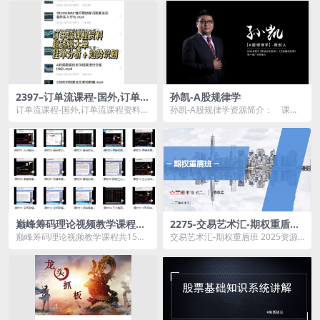
2397–订单流课程-国外,订单流
孙凯-A股规律学
课程资料超透视大单挂单分析
订单流课程-国外,订单流课程资料超
孙凯-A股规律学资源简介： 课程
趋势识别
透视大单挂单分析趋势识别资源简
目录 A股分析的入门：十大分类....
介： ...
巅峰筹码理论视频教学课程共
2275-交易艺术汇-期权重盾班
15讲
2025
巅峰筹码理论视频教学课程共15讲
交易艺术汇-期权重盾班 2025资源
资源简介： 课程目录 课时01 ...
简介： 课程目录： 01、第...