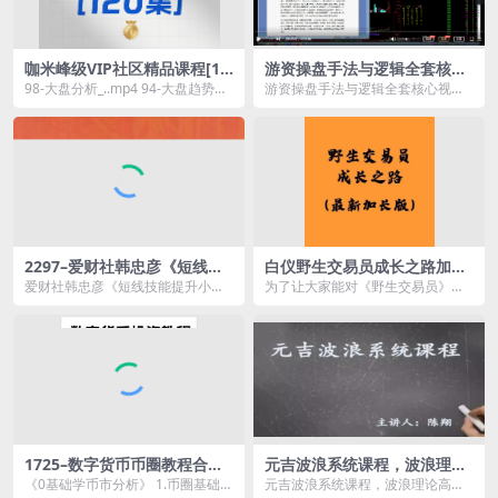
咖米峰级VIP社区精品课程[12
游资操盘手法与逻辑全套核心
0集]
视频课程视频3集
98-大盘分析_..mp4 94-大盘趋势分
游资操盘手法与逻辑全套核心视频
析_..mp4 99-数字货币分析_...
课程视频3集资源简介： 游资操盘
手...
2297–爱财社韩忠彦《短线技
白仪野生交易员成长之路加长
能提升小班课】
版资料PDF 2100多页图文干
爱财社韩忠彦《短线技能提升小班
为了让大家能对《野生交易员》内
货
课】资源简介： 课程目录： 【爱
容的理解更接近本人的意思，学到
财...
更多的知识，本人在知...
1725–数字货币币圈教程合集-
元吉波浪系统课程，波浪理论
23GB
高级课程
《0基础学币市分析》 1.币圈基础知
元吉波浪系统课程，波浪理论高级