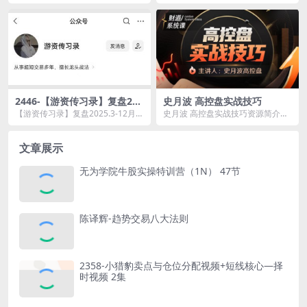
识pd文档 1.什么是比特币.pdf 10....
课程资源简介： 课程目录： 元吉
波...
2446-【游资传习录】复盘202
史月波 高控盘实战技巧
5.3-12月
【游资传习录】复盘2025.3-12月资
史月波 高控盘实战技巧资源简介：
源简介： 课程目录： 2...
本套课程以实战操作为核心，分
别...
文章展示
无为学院牛股实操特训营（1N） 47节
陈译辉-趋势交易八大法则
2358-小猎豹卖点与仓位分配视频+短线核心—择
时视频 2集