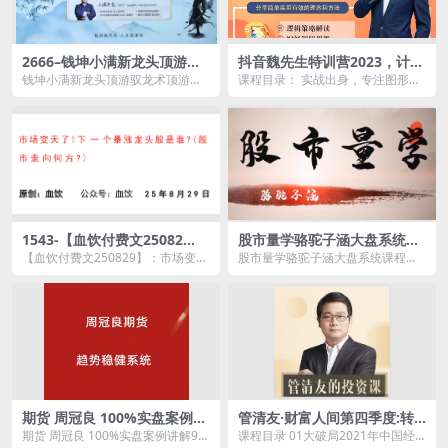
2666–钱坤小满新龙头顶游驭
抖音魏先生特训营2023，计划
龙术顶游操盘术拓维课 系统课
你的交易,交易你的计划
钱坤小满新龙头顶游驭龙术顶游操
课程目录： 实战出身，专注图形分
+小班课+指标资料-17.67GB
盘术拓维课 系统课+小班课+指标资
析和心理分析。理念：大道至简！
料资源简介： &...
课程目录： 1....
1543-【血饮付费文25082
股市量学骆驼子涵大盘系统课
9】：市场变天了！下一个暴
程
【血饮付费文250829】：市场变天
股市量学骆驼子涵大盘系统课程资
涨龙头股是谁？（股市走向何
了！下一个暴涨龙头股是谁？（股
源简介： 课程目录 01，02、第...
方？）
市走向何方？）...
期货 周冠良 100%实盘案例讲
管清友·财富人间第四季度:转
解9个月6倍的 趋势稳健系统期
折中的机遇
期货 周冠良 100%实盘案例讲解9个
课程目录 01大破局2021年中国经