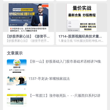
货视频课程
月6倍的 趋势稳健系统期货视频课
济即将迎来拐点如何抓住最后的投
程资源简介...
资机遇.mp4...
【炒股养家心法】《游资手把
1714–股票视频经典技术量价
手教你短线炒股快速赚钱技
教程实战分析时空关系精要精
【炒股养家心法】《游资手把手教
1.量金主线 10长腿次阳乾坤线.mp4
巧，从入门到精通完整版》
讲炒股教程交易
你短线炒股快速赚钱技巧，从入门
11大阳下影乾坤线.mp4 12大阳跳...
到精通完整版》资源简...
文章展示
【张一山】炒股基础入门股市基础术语精讲74集
1537-寻龙诀-笨嘴独家战法
【一苇渡江】涨停敢死队－－-只履西归系列2讲