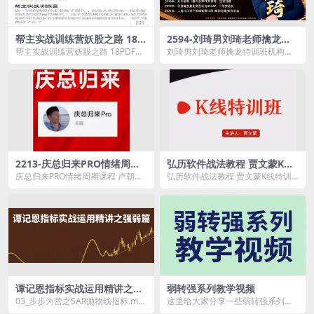
帮主实战训练营妖股之路 18P
2594-刘琦男刘琦老师擒龙特
DF
训班机构藏金术公开课
帮主实战训练营妖股之路 18PDF资
刘琦男刘琦老师擒龙特训班机构藏
源简介： 这一次的课程帮主准...
金术公开课资源简介： 课程目
录： ...
2213-庆总归来PRO情绪周期
弘历软件战法教程 贾文蒙K线
课程 卢朝庆陪伴社
特训班
庆总归来PRO情绪周期课程 卢朝庆
弘历软件战法教程 贾文蒙K线特训
陪伴社资源简介： 课程目录： ...
班资源简介： 课程目录： A00...
谭记恩指标实战运用精讲之强
弱转强系列教学视频
弱篇
03_步步为营之SAR抛物线指标.mp
这里给大家分享一些弱转强系列的
4 01_高下立判之RSI强弱指标.mp
教学视频，包括了如何识别弱转