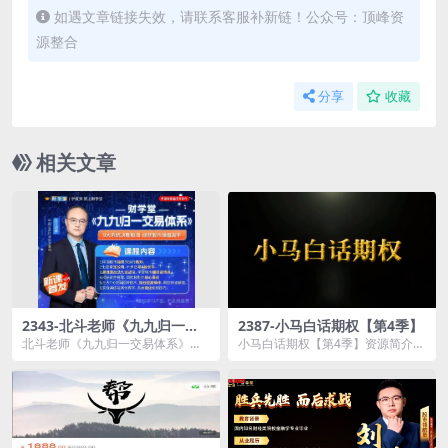
如遇文章链接失效，请联系客服补新链！公众号：顶峰资
源整合
分享
收藏
相关文章
2343-北斗老师《九九归一交
2387-小马白话期权【第4季】
易体系》系统课+指标
北斗老师《九九归一交易体系》系
小马白话期权【第4季】资源简介：
统课+指标资源简介： 学习之后,
课程目录： 001.《小马白话...
将...