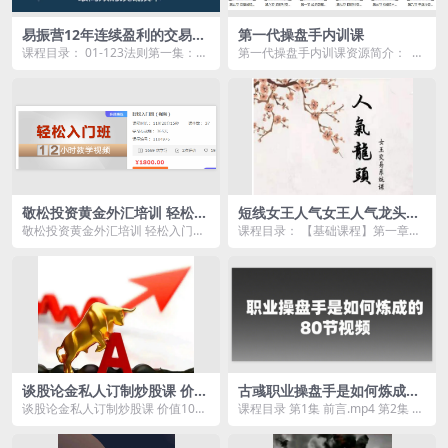
易振营12年连续盈利的交易系
第一代操盘手内训课
统：123法则和2B法则深度讲
课程目录： 01-123法则第一集：12
第一代操盘手内训课资源简介：
解
3法则的操作前提条件.mp4 02-12...
课程目录 第八节 顶部形态技术分
析...
敬松投资黄金外汇培训 轻松入
短线女王人气女王人气龙头基
门班
础视频课程
敬松投资黄金外汇培训 轻松入门班
课程目录： 【基础课程】第一章之
资源简介： 授课内容： （1）零
什么是人气龙头 【基础课程】第一
起...
章之什么是人气龙...
谈股论金私人订制炒股课 价值
古彧职业操盘手是如何炼成的
1000元的股票系统学习课
视频 80集
谈股论金私人订制炒股课 价值1000
课程目录 第1集 前言.mp4 第2集 职
元的股票系统学习课资源简介： ...
业操盘手的日常工作.mp4 第3集
成...