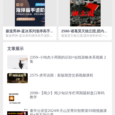
极道男神-蓝冰系列涨停高手进
2580-诸葛昊天独立团,团内资
阶课
料科目一到四,都有,内训,教学
极道男神-蓝冰系列涨停高手进阶课
诸葛昊天独立团,团内资料科目一到
资源简介： 10年实战心血结
四,都有,内训,教学资源简介： ...
晶，...
文章展示
2359–小纯杰小周期的识别+短线策略体系视频 2
集
2575-虎哥说期：新版期货交易视频课程
2098–【闻少】闻少知识专栏周期题材盘口筹码
教学
量学云讲堂2024年天山至尊刘智辉第59期视频课
程+第五段位课