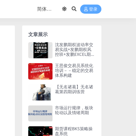
登录
文章展示
沈发鹏期权波动率交
易实战+发鹏期权风
控班+发鹏EXCEL期权
课程（期权分析班）
王思俊交易员系统化
培训－－稳定的交易
体系构建
【无名诸葛】无名诸
葛第四期训练营
市场运行规律，板块
轮动以及情绪周期
期货课程BKS策略操
盘系统