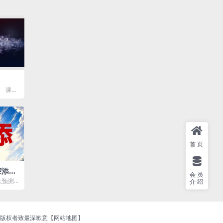
： 课程
盘.m
首页
荣添4
会员
市场
十大预测)
介绍
.
持版权者致最深歉意【
网站地图
】