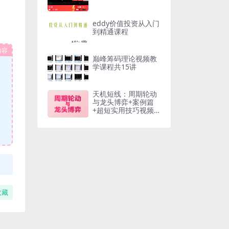
eddy价值投资从入门
到精通课程
内容
巅峰筹码理论视频教
学课程共15讲
天机短线：周期轮动
与龙头博弈+案例篇
+超短实用技巧视频4
2文件
收藏