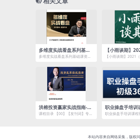
相关文章
多维度实战看盘系列基础
【小雨谈期】20
课
期）实盘陪跑训
多维度实战看盘系列基础课资源
【小雨谈期】2021
课程
简介： 课程目录 1 【基础篇】
盘陪跑训练营期货课
1....
介： ...
洪榕投资赢家实战指南-专
职业操盘手培训
为个人投资者定制的实战
6讲
课程目录 【00】【发刊词】专为
职业操盘手培训课程
投资体系
个人投资者定制的实战投资体系.
源简介： 课程目录 
mp4 【02】普...
1...
本站内容来自网络采集，版权问