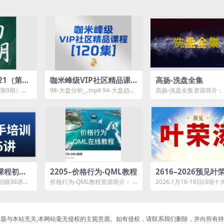
21（第9
咖米峰级VIP社区精品课
高扬-洗盘全集
练营期货
程[120集]
（第9期）实
98-大盘分析_..mp4 94-大盘趋势
高扬-洗盘全集资源简介
程资源简
分析_..mp4 99-数字货币分析_...
目录; 第一讲：如何识别洗
p...
课程初级3
2205–价格行为-QML教程
2616–2026预见叶
月5月叶师直播合集 
初级36讲资
价格行为-QML教程资源简介：
2026.1月16-18日(3场
分析趋势研判
01培训课程
课程目录： 001.Lesson...
│ ├─ 1.4号公开直播 │ │ ..
题与本站无关,本网站毫无侵权的主观意愿。如有侵权，请联系我们删除，并向所有