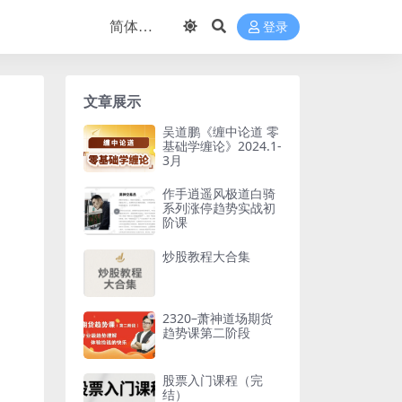
登录
文章展示
吴道鹏《缠中论道 零
基础学缠论》2024.1-
3月
作手逍遥风极道白骑
系列涨停趋势实战初
阶课
炒股教程大合集
2320–萧神道场期货
趋势课第二阶段
股票入门课程（完
结）