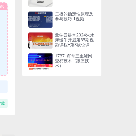
内容
二板的确定性原理及
参与技巧 1视频
量学云讲堂2024朱永
海慢牛开启第55期视
频课程+第3段位课
1737–辉哥三重滤网
交易技术（跟庄技
术）
收藏