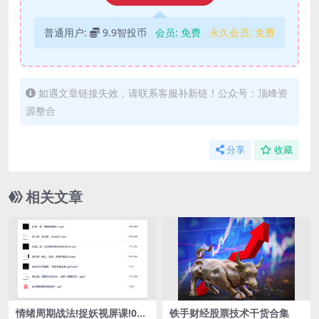
普通用户:
9.9智投币
会员:
免费
永久会员:
免费
如遇文章链接失效，请联系客服补新链！公众号：顶峰资
源整合
分享
收藏
相关文章
情绪周期战法!捉妖视屏课!0基
铁手财经股票技术干货合集