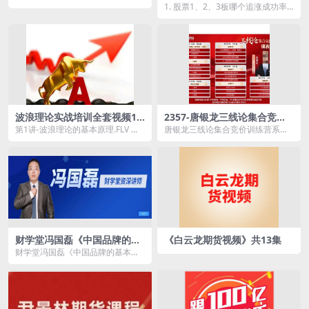
础学会强趋势低吸
1. 股票1、2、3板哪个追涨成功率
最高？一道小学数学题告诉你真
相！.mp4 2...
波浪理论实战培训全套视频16
2357-唐银龙三线论集合竞价
讲
训练营系统课
第1讲-波浪理论的基本原理.FLV 第2
唐银龙三线论集合竞价训练营系统
讲-波浪理论黄金定律.FLV 第3讲-
课资源简介： 课程目录： 第八课
波...
...
财学堂冯国磊《中国品牌的基
《白云龙期货视频》共13集
本面分析二》系统课（36讲）
财学堂冯国磊《中国品牌的基本面
掌握股市分析绝学，了解企业
分析二》系统课（36讲）掌握股市
内外功夫!
分析绝学，了解企业...