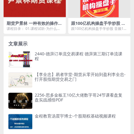
期货尹景林 一种有效的操作思
跟100亿机构操盘手学炒股 音
路全集
频13集
课程目录： 01.课程试听-为什么要
跟100亿机构操盘手学炒股 音频13
学习我的课程？.mp4 2.一种命中率
集资源简介： 投资是一种修行...
高且盈...
文章展示
2440-德湃订单流交易课程 德湃第三期订单流课
程
【李全忠】易者学堂-期货从零开始到盈利李全忠-
打开股指期货交易之门
2256-思多金板王10亿大佬数字哥24节课看盘复
盘实战感悟PDF
金程教育汤震宇博士-个股期权基础视频课程