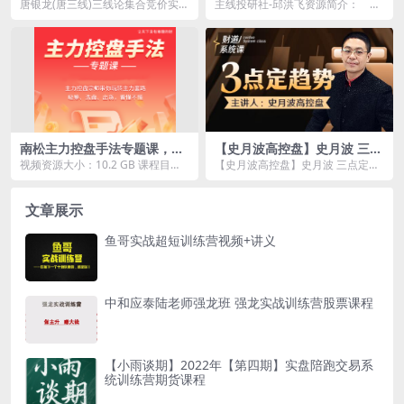
合竞价实战复盘训练课
唐银龙(唐三线)三线论集合竞价实战
主线投研社-邱洪飞资源简介： 课
复盘训练课资源简介： 课程目
程目录： 1-股市赢家的秘诀抓主...
录...
南松主力控盘手法专题课，带
【史月波高控盘】史月波 三点
你玩转主力套路吸筹、洗盘、
定趋势
视频资源大小：10.2 GB 课程目
【史月波高控盘】史月波 三点定趋
出货
录： 01-南松 主力控盘手法专题课
势资源简介： 课程目录 01.上...
第一课：...
文章展示
鱼哥实战超短训练营视频+讲义
中和应泰陆老师强龙班 强龙实战训练营股票课程
【小雨谈期】2022年【第四期】实盘陪跑交易系
统训练营期货课程