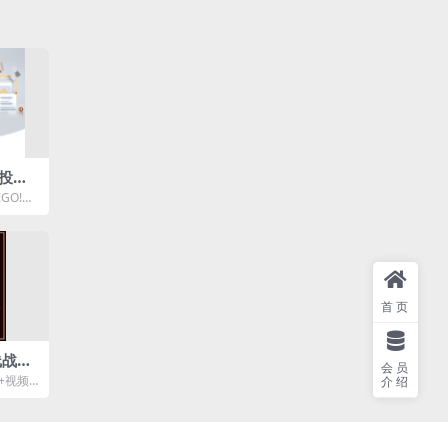
投资
GO!G
.mp4
首页
线战法
会员
+视频
介绍
盈先生的