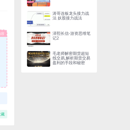
涛哥连板龙头接力战
法 妖股接力战法
泽熙长信-游资思维笔
内容
记2
毛老师解密期货超短
线交易,解析期货交易
盈利的手段和秘密
收藏