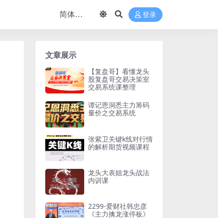
登录
文章展示
【复盘哥】看懂龙头
股复盘哥交易决策室
交易系统课整理
谭记恩洞悉主力筹码
量价之交易系统
张紫卫关键k线对行情
的解析期货视频课程
龙头大表姐龙头战法
内训课
2299-爱财社韩忠彦
《主力擒龙涨停板》