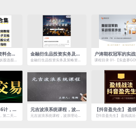
价资料合集
金融衍生品投资实务及策
户涛期权冠军的实战
线主力行
略
沙龙（2022年）
部妖股选股公
金融衍生品投资实务及策略资源
课程目录 01-【实盘赛GO!
实战操盘
合竞价初中高
简介： 《金融衍生品投资实务
O!】第16期：期权冠军之路
及策略》...
01...
6计，每
元吉波浪系统课程，波浪
【抖音盈先生】 盈
变镰刀
理论高级课程
+视频+公式
现，第二天就
元吉波浪系统课程，波浪理论高
【抖音盈先生】 盈线战法
这种股！.m
级课程资源简介： 课程目录：
+公式资源简介： 抖音
元吉波...
上盈...