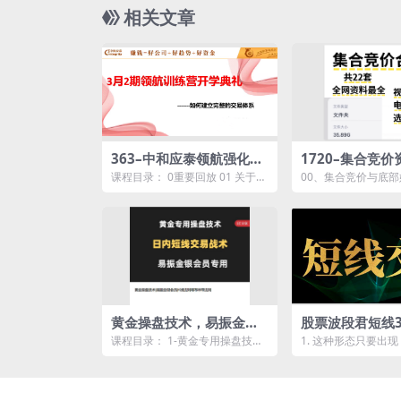
相关文章
363–中和应泰领航强化班
1720–集合竞
领航训练营如何建立完整
炒股技术分析短
课程目录： 0重要回放 01 关于趋
00、集合竞价与底
的交易体系
为涨停集合竞价
势波峰的理解与应用.mp4 02 如
式（赠送） 01、集
何提升交...
级视频课5讲 02...
黄金操盘技术，易振金银
股票波段君短线3
会员，K线法则和布林带法
天学一招，韭菜
课程目录： 1-黄金专用操盘技术.
1. 这种形态只要出
则，日内短线交易战术
第一课、K线法则和布林带法则 .
是大阳！做短线就选
易振金银会员....
p4 2. 这种形...