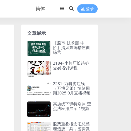
登录
文章展示
【股市-技术面-中
阶】清风筹码猎庄训
练营
2184–小韩厂长趋势
交易培训课程
2281–万狮虎短线
（万博兄弟）情绪周
期2025.9月直播视频
高扬线下班特别课-查
点法应用展示 1视频
股票重叠概念汇总整
理选股工具，游资复