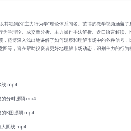
以其独到的“主力行为学”理论体系闻名。范博的教学视频涵盖了
行为学理论、成交量分析、主力操作手法解析、盘口语言解读、
频，范博深入浅出地讲解了如何观察和理解市场中的各种信号，
意图等，旨在帮助投资者更好地理解市场动态，识别主力的行为
线.mp4
线的分时强弱.mp4
的K图强弱.mp4
大阴线.mp4