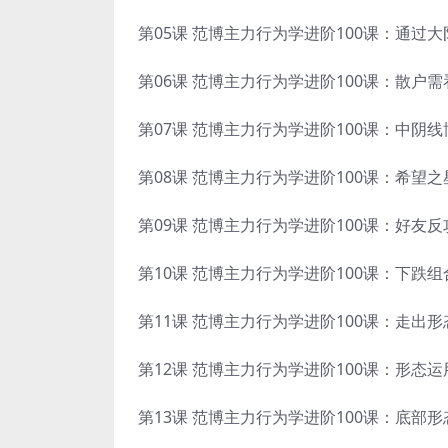
第05课 范博主力行为学进阶100课：通过大
第06课 范博主力行为学进阶100课：散户需
第07课 范博主力行为学进阶100课：中阴线博
第08课 范博主力行为学进阶100课：希望之星
第09课 范博主力行为学进阶100课：好友反攻
第10课 范博主力行为学进阶100课：下跌组
第11课 范博主力行为学进阶100课：走出形
第12课 范博主力行为学进阶100课：形态运
第13课 范博主力行为学进阶100课：底部形态