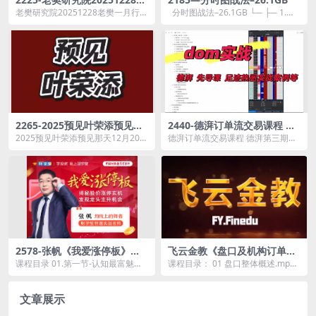
樊一月行情投资策略！视频
老樊研究院20251228老樊一月行情
分时图战法–26.1GB └─ ├─ 1.
+课件 共2文件
投资策略！视频+课件 共2文件资源
《分时图绝...
简介： ...
2265-2025预见叶荣添预见那
2440-德湃订单流交易课程 德
天12月20日专属直播课音频独
湃第三期订单流课程
2025预见叶荣添预见那天12月20日
德湃订单流交易课程 德湃第三期订
孤九剑
专属直播课音频独孤九剑资源简
单流课程资源简介： 课程目录：
介： &nbs...
...
2578-张帆《我爱涨停板》揭
飞云金教《盘口及机构订单流
秘股价涨停玄机发现龙头主升
交易 精讲》
课程目录 01.第一节-认知最富魅力
课程目录： 01 盘口整体概述.mp4
机会
的涨停板.mp4 02.第二节-涨停板的
02 盘口学习方法以及大单的意义.m
七大...
p4...
文章展示