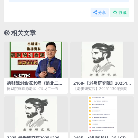
分享
收藏
相关文章
德财院刘鑫源老师《追龙二十
2168-【老樊研究院】202511
五式》小班课+指标资料
30老樊周策略：12月行情交易
德财院刘鑫源老师《追龙二十五
【老樊研究院】20251130老樊周策
策略
式》小班课+指标资料资源简介：
略：12月行情交易策略资源简介：
课程...
&nbs...
2225-老樊研究院20251228老
2185—分时图战法–26.1GB