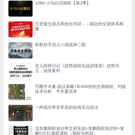
2386-小马白话期权【第3季】
王思俊交易员系统化培训－－稳定的交易体系构
建
刺客炒手演义八闽战神二期
灵儿投研日记《趋势波段实战训练营》趋势为
王，波段复利
币圈半木夏 战法策略1年400倍的交易细则、均线
技术分析、半木夏语录
一种成功率非常高的短线买点战法
沈发鹏期权波动率交易实战+发鹏期权风控班+发
鹏EXCEL期权课程（期权分析班）