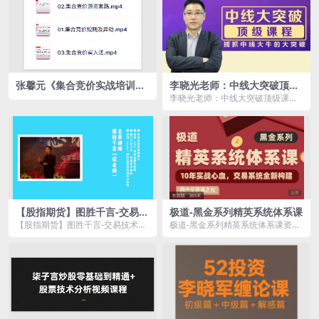
张馨元《集合竞价实战培训》
李晓光老师：中线大突破顶级
共3集
课程，捕抓中线大牛的大突破
李晓光老师：中线大突破顶级课
程，捕抓中线大牛的大突破资源简
介： ...
【股指期货】图胜千言-交易技
极道-黑金系列精英系统体系课
术特训营
【股指期货】图胜千言-交易技术特
极道-黑金系列精英系统体系课资源
训营资源简介： 课程目录 1-1-...
简介： 课程目录 1.交易体系的...