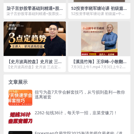
柒子言炒股零基础到精通+股
52投资李晓军缠论课 初级篇
票技术分析视频课程
+中级篇+解惑篇
柒子言炒股零基础到精通+股票技术
52投资李晓军缠论课 初级篇+中级
分析视频课程资源简介： 课程目
篇+解惑篇资源简介： 课程目录 缠
录...
论学习之引导...
【史月波高控盘】史月波 三点
【溪流竹海】王宗峰-小散翻身
定趋势
术基础班 突破盲点瓶颈的实操
【史月波高控盘】史月波 三点定趋
7月3日上午1.mp4 7月3日上午2.m
战法
势资源简介： 课程目录 01.上...
p4 7月3日下午1.mp4 7月3日...
文章展示
扭亏为盈7天学会解套技巧，从亏损到盈利―教你
逃离被套
2262-短线36计，每天学一招，韭菜变镰刀！
Forexman交易学院2025海清老师交易者的《道