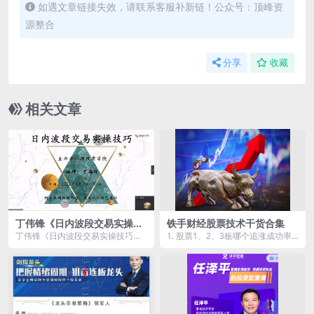
如遇文章链接失效，请联系客服补新链！公众号：顶峰资
源整合
分享
收藏
相关文章
丁伟锋《日内波段交易实操技
铁手财经股票技术干货合集
巧》3天课程
丁伟锋《日内波段交易实操技巧》3
1. 股票1、2、3板哪个追涨成功率
天课程资源简介： 课程目录： 1...
最高？一道小学数学题告诉你真
相！.mp4 2...