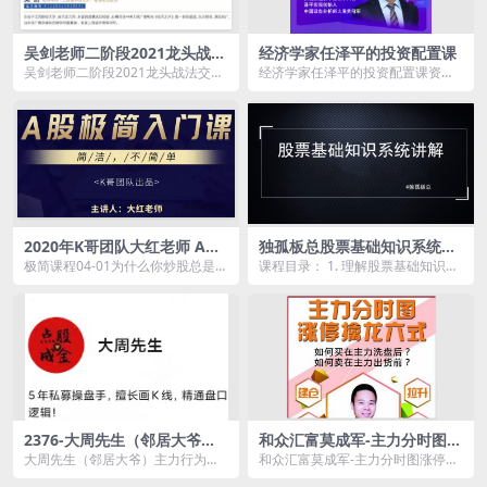
吴剑老师二阶段2021龙头战法
经济学家任泽平的投资配置课
交易策略+指标
吴剑老师二阶段2021龙头战法交易
经济学家任泽平的投资配置课资源
策略+指标资源简介： 吴剑老师
简介： 一门课快速掌握分析经济
二...
形势...
2020年K哥团队大红老师 A股
独孤板总股票基础知识系统讲
课程 A股极简入门课程4节 视
解，理解基础知识是变投资大
极简课程04-01为什么你炒股总是亏
课程目录： 1. 理解股票基础知识，
频
师的第一步！
钱.mp4 极简课程04-02选股篇，选
打好基础前途无量，理解后账户翻
对买...
倍很简单！.m...
2376-大周先生（邻居大爷）
和众汇富莫成军-主力分时图涨
主力行为逻辑训练营2025下
停擒龙六式
大周先生（邻居大爷）主力行为逻
和众汇富莫成军-主力分时图涨停擒
（直播＋系统课）
辑训练营2025下（直播＋系统课）
龙六式资源简介： 如何买在主力