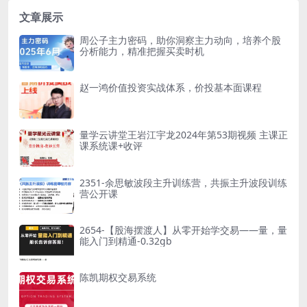
资源简介： &n...
洗...
文章展示
周公子主力密码，助你洞察主力动向，培养个股
分析能力，精准把握买卖时机
赵一鸿价值投资实战体系，价投基本面课程
量学云讲堂王岩江宇龙2024年第53期视频 主课正
课系统课+收评
2351-余思敏波段主升训练营，共振主升波段训练
营公开课
2654-【股海摆渡人】从零开始学交易——量，量
能入门到精通-0.32gb
陈凯期权交易系统