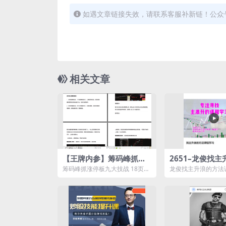
如遇文章链接失效，请联系客服补新链！公众
相关文章
【王牌内参】筹码峰抓涨
2651–龙俊找
停板九大技战术18页PDF
法课程学习
筹码峰抓涨停板九大技战 18页P
龙俊找主升浪的方法
DF资源简介： 课程目录：
源简介： 课程目录：
【王...
快速...