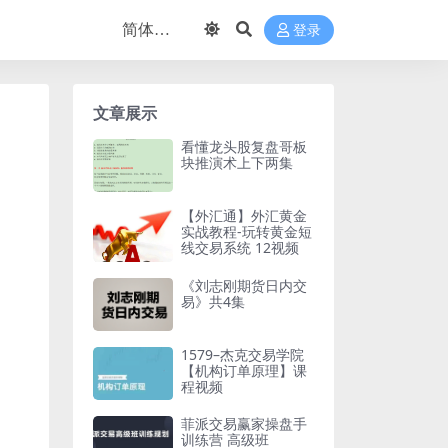
登录
文章展示
看懂龙头股复盘哥板
块推演术上下两集
【外汇通】外汇黄金
实战教程-玩转黄金短
线交易系统 12视频
《刘志刚期货日内交
易》共4集
1579–杰克交易学院
【机构订单原理】课
程视频
菲派交易赢家操盘手
训练营 高级班