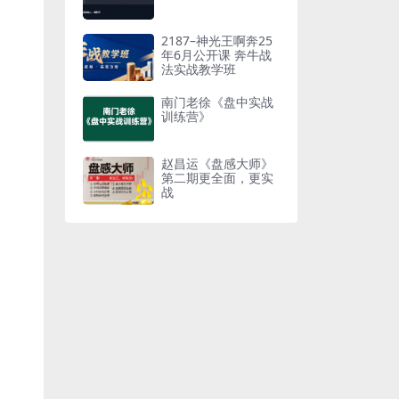
2187–神光王啊奔25
年6月公开课 奔牛战
法实战教学班
南门老徐《盘中实战
训练营》
赵昌运《盘感大师》
第二期更全面，更实
战