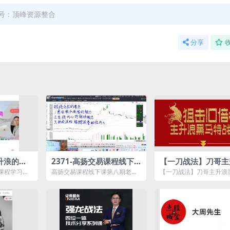
号：顶峰资源整合
分享
主升浪的方
2371-高扬交易课程线下
【一刀战法】刀哥主
课第八期老高博弈实战课
黑马特战营
课程学习资
高扬交易课程线下课第八期老高
【一刀战法】刀哥主升浪
 1_小资金
博弈实战课资源简介： 课程目
战营资源简介： 本次《
录： 第...
黑马特战...