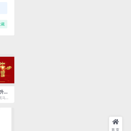
收藏
升浪
黑马特
主升浪
首页