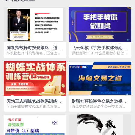
陈凯指数择时投资策略，适合
飞云金教《手把手教你做期
上班族的投资工具
货》
陈凯指数择时投资策略，适合上班
课程目录： 01什么是期货和期货合
族的投资工具资源简介： 课程目
约？认识基本期货品种.mp4 02什
录：...
么是保证金...
无为王志蝴蝶实战体系训练营
财联社薛松海龟交易之道视频
第二期课程
30集
无为王志蝴蝶实战体系训练营第二
海龟交易法是著名的公开交易系
期课程资源简介： 课程目录: ├
统，1983年著名的商品投机家理查
─...
德.丹尼斯在一个交...