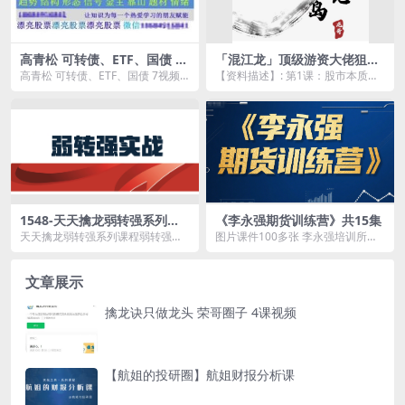
高青松 可转债、ETF、国债 7
「混江龙」顶级游资大佬狙击
视频
涨停情绪周期国庆假期课件文
高青松 可转债、ETF、国债 7视频
【资料描述】: 第1课：股市本质：
档含选股盯盘复盘卖出 13课
资源简介： 课程目录 高青松...
题材即故事.pdf 第2课：游资必备：
如何识别...
1548-天天擒龙弱转强系列课
《李永强期货训练营》共15集
程弱转强择时择股实战
天天擒龙弱转强系列课程弱转强择
图片课件100多张 李永强培训所有
时择股实战资源简介： 课程目
录音 006期货训练营李永强期货交
录： ...
流（下).f...
文章展示
擒龙诀只做龙头 荣哥圈子 4课视频
【航姐的投研圈】航姐财报分析课