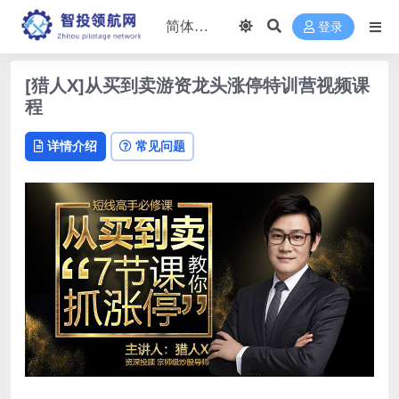
登录
[猎人X]从买到卖游资龙头涨停特训营视频课
程
详情介绍
常见问题