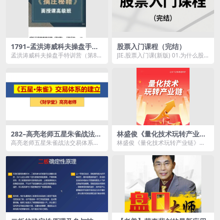
1791–孟洪涛威科夫操盘手特
股票入门课程（完结）
训营（第8期） 《擒庄秘籍》
孟洪涛威科夫操盘手特训营（第8
JIE.股票入门课(新版) 01.为什么股
面授课高级班
期） 《擒庄秘籍》面授课高级班资
票被如此妖魔化？ 1.长期来看，
源简介： &nbs...
股...
282–高亮老师五星朱雀战法交
林盛俊《量化技术玩转产业
易体系
链》
高亮老师五星朱雀战法交易体系资
林盛俊《量化技术玩转产业链》资
源简介： 课程目录： 202409...
源简介： 课程目录： 01-【8-...