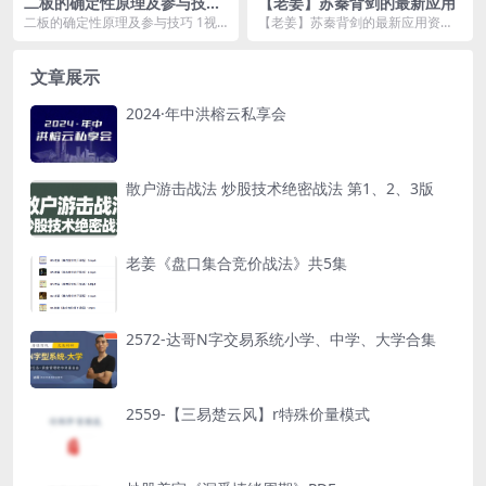
二板的确定性原理及参与技巧
【老姜】苏秦背剑的最新应用
1视频
二板的确定性原理及参与技巧 1视
【老姜】苏秦背剑的最新应用资源
频资源简介： 课程目录： 二板
简介： 【老姜】苏秦背剑的最新
的...
应用
文章展示
2024·年中洪榕云私享会
散户游击战法 炒股技术绝密战法 第1、2、3版
老姜《盘口集合竞价战法》共5集
2572-达哥N字交易系统小学、中学、大学合集
2559-【三易楚云风】r特殊价量模式