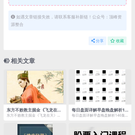
如遇文章链接失效，请联系客服补新链！公众号：顶峰资
源整合
分享
收藏
相关文章
东方不败教主掘金《飞龙在
每日盘面详解早盘晚盘解析14
天》核心战法
6集老k
东方不败教主掘金《飞龙在天》核
每日盘面详解早盘晚盘解析146集
心战法资源简介： 体系的核心—
老k资源简介： 课程目录： 1....
与时...