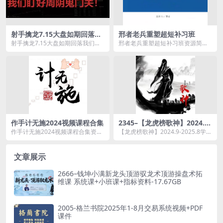
射手擒龙7.15大盘如期回落我
邢者老兵重塑超短补习班
们盯好周阴鬼门关
射手擒龙7.15大盘如期回落我们盯
邢者老兵重塑超短补习班资源简
好周阴鬼门关一节视频18分钟
介： 课程目录： 老兵重塑超短补
习班...
作手计无施2024视频课程合集
2345–【龙虎榜歌神】2024.9-
2025.8学友圈翻身计划体系视
作手计无施2024视频课程合集资源
【龙虎榜歌神】2024.9-2025.8学友
频+指标
简介： 课程目录： 2024-...
圈翻身计划体系视频+指标资源简
介： ...
文章展示
2666–钱坤小满新龙头顶游驭龙术顶游操盘术拓
维课 系统课+小班课+指标资料-17.67GB
2005-格兰书院2025年1-8月交易系统视频+PDF
课件