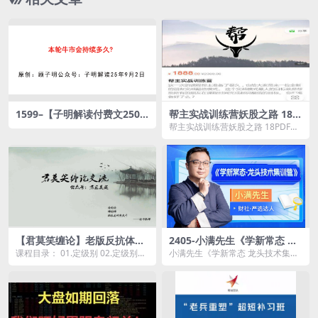
1599–【子明解读付费文2509
帮主实战训练营妖股之路 18P
02】：本轮牛市会持续多久？
DF
帮主实战训练营妖股之路 18PDF资
源简介： 这一次的课程帮主准...
【君莫笑缠论】老版反抗体系
2405-小满先生《学新常态 龙
课程26课全
头技术集训营》系统课+小班
课程目录： 01.定级别 02.定级别复
小满先生《学新常态 龙头技术集训
课+指标+资料
习课 03.转级别上 04.转级别下：
营》系统课+小班课+指标+资料资
实...
源简介： &nb...