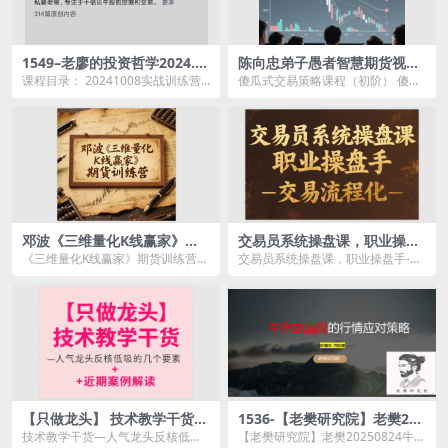
1549–老廖的投资哲学2024.1
陈向忠弟子愚者智慧期货视频
0-2025.04实战训练营
12345期职业交易员训练营傻
课程目录： 20241008实战训练营.
傻瓜式交易策略课程（初阶） 傻瓜
瓜式交易策略初阶中阶高阶
mp4 20241010实战训练营.mp...
式交易策略课程（高阶） 傻瓜式交
易策略课程（中阶...
邓波《三维量化K线赢家》期
交易员系统操盘课，职业操盘
货训练营-5节课
手-交易流程化
《三维量化K线赢家》期货训练营2..
交易员系统操盘课，职业操盘手-交
mp4 《三维量化 K线赢家》期货训
易流程化资源简介： 这是一套规
练营4…...
范...
【只做龙头】 技术教学干货—
1536-【老樊研究院】老樊202
人气龙头反核低吸的几个要素
50824牛市加速段的应对策略
技术教学干货—人气龙头反核低吸
【老樊研究院】老樊20250824牛市