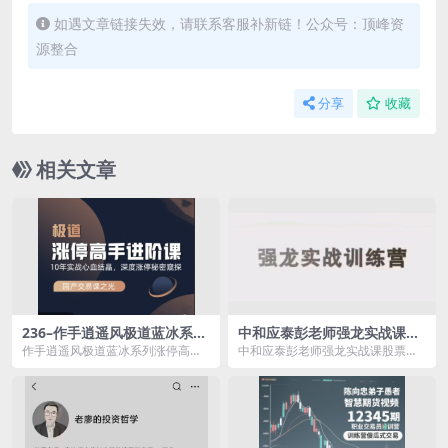
如遇文章链接失效，请联系客服补新链！公众号：顶峰资
源整合
分享
收藏
相关文章
236–作手逍遥风极道蓝冰系列
中和应泰彭老师强龙实战课股
涨停高手进阶课
票交易课程+强龙班强龙技术
作手逍遥风极道蓝冰系列涨停高手
中和应泰彭老师强龙实战课股票交
指标强龙选股指标合集
进阶课资源简介： 课程目录 01 ...
易课程资源简介： 课程目录： 5
-...