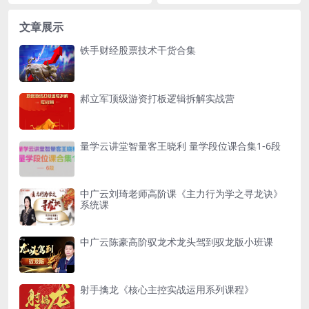
+近期案例解读
视频+PDF课件
的几个要素+近期案例解读.pdf
加速段的应对策略 视频+PDF课件资
源简介...
文章展示
铁手财经股票技术干货合集
郝立军顶级游资打板逻辑拆解实战营
量学云讲堂智量客王晓利 量学段位课合集1-6段
中广云刘琦老师高阶课《主力行为学之寻龙诀》
系统课
中广云陈豪高阶驭龙术龙头驾到驭龙版小班课
射手擒龙《核心主控实战运用系列课程》