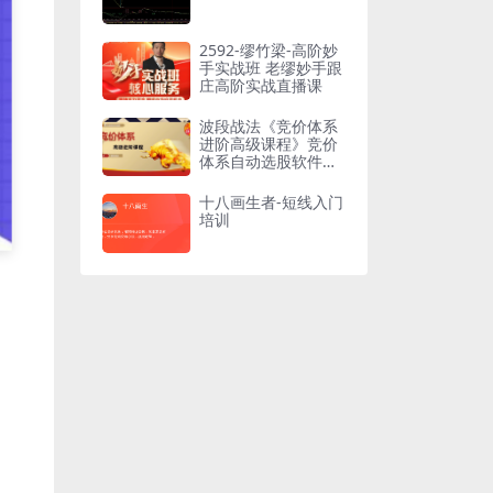
2592-缪竹梁-高阶妙
手实战班 老缪妙手跟
庄高阶实战直播课
波段战法《竞价体系
进阶高级课程》竞价
体系自动选股软件通
达信永久版
十八画生者-短线入门
培训