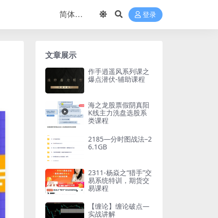
登录
文章展示
作手逍遥风系列课之
爆点潜伏-辅助课程
海之龙股票假阴真阳
K线主力洗盘选股系
类课程
2185—分时图战法–2
6.1GB
2311-杨焱之“猎手”交
易系统特训，期货交
易课程
【缠论】缠论破点—
实战讲解