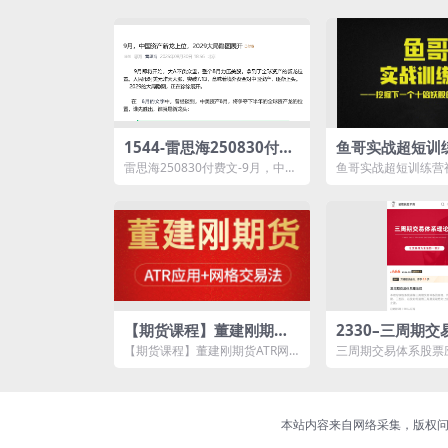
1544-雷思海250830付费
鱼哥实战超短训
文-9月，中国资产新龙上
+讲义
雷思海250830付费文-9月，中国
鱼哥实战超短训练营
位，2029大局隐图展开
资产新龙上位，2029大局隐图展
源简介： 鱼哥实战
开资源简介：...
视频+讲...
【期货课程】董建刚期货A
2330–三周期
TR网格交易管理
票应用课
【期货课程】董建刚期货ATR网
三周期交易体系股票
格交易管理资源简介： 课程目
简介： 三周期交易
录： ...
交易理论...
本站内容来自网络采集，版权问