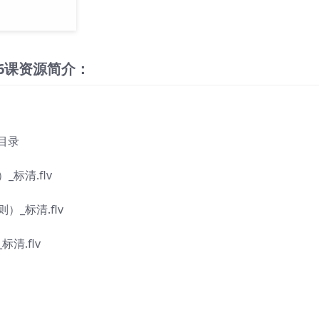
6课资源简介：
目录
标清.flv
_标清.flv
清.flv