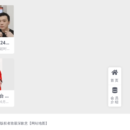
24年
开课
年超时空
课程资源
首页
台 自
会员
周期
 6月接
介绍
众泰汽车
持版权者致最深歉意【
网站地图
】