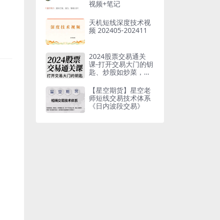
视频+笔记
天机短线深度技术视
频 202405-202411
2024股票交易通关
课-打开交易大门的钥
匙、炒股如炒菜，炒
的是股票，手艺是交
易
【星空期货】星空老
师短线交易技术体系
《日内波段交易》