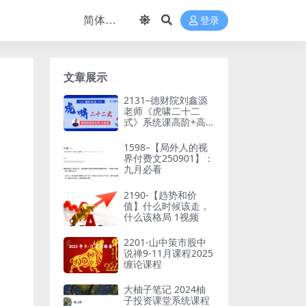
登录
文章展示
2131–德财院刘鑫源
老师《虎啸二十二
式》系统课高阶+高
阶小班课+指标
1598–【局外人的视
界付费文250901】：
九月必看
2190-【趋势和价
值】什么时候该走，
什么该格局 1视频
2201-山中策市股中
说禅9-11月课程2025
缠论课程
大柚子笔记 2024柚
子投资课堂系统课程