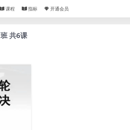
课程
指标
开通会员
班 共6课