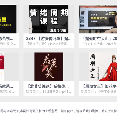
练营视频
2347-【游资传习录】超
「超短时空大山」20
短训练营系统课，情绪周
超时空的大山视频公
视频+讲义资
【游资传习录】超短训练营系统
「超短时空大山」2024
期课程
视频课程
超短训练营
课，情绪周期课程资源简介：
的大山视频公开课 视频
课程目录...
简介： ...
交易体系股
【君莫笑缠论】反抗体系
【周期女王】加菲平
提高班每日复盘61讲
然之力万法归一女王
应用课资源
课程目录： 11-2日复盘.mp4 11-
课程目录： 个股案例拆解
系统教学
是陈凯撷各
3日复盘.mp4 11-4复盘.mp4...
7月 中马传动 德迈士 
个股案例...
题与本站无关,本网站毫无侵权的主观意愿。如有侵权，请联系我们删除，并向所有