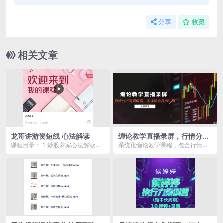
分享
收藏
相关文章
龙哥讲游资短线 心法解读
缠论教学直播录屏，行情分析
答疑解惑，实操机会提示讲解
课程目录： 1 炒股养家心法解读，
系统化缠论教学课程，包含行情分
（5月）
情绪流大师 .mp4 2 赵老哥心法解
析、学习答疑、机会提示和实操讲
读，八年...
解。通过直播录屏回放...