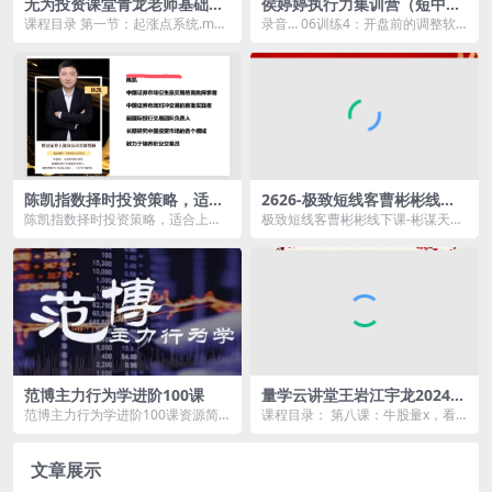
无为投资课堂青龙老师基础课
侯婷婷执行力集训营（短中长
程 牛股起涨实战营
周期）10视频+录音
课程目录 第一节：起涨点系统.mp4
录音… 06训练4：开盘前的调整软
第二节：涨停识拐点.mp4 第三节：
件设置选品种【..mp4 02第二届中
均线骑...
国职业交...
陈凯指数择时投资策略，适合
2626-极致短线客曹彬彬线下
上班族的投资工具
课-彬谋天下密训营视频+学习
陈凯指数择时投资策略，适合上班
极致短线客曹彬彬线下课-彬谋天下
资料+版面指标
族的投资工具资源简介： 课程目
密训营视频+学习资料+版面指标资
录：...
源简介： &nb...
范博主力行为学进阶100课
量学云讲堂王岩江宇龙2024年
第53期视频 主课正课系统课
范博主力行为学进阶100课资源简
课程目录： 第八课：牛股量x，看
+收评
介： 范博是一位专注于股市分析
懂就赢.mp4 第二课：竞价擒龙，奥
与...
妙无穷.mp...
文章展示