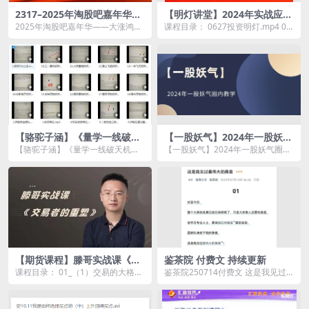
2317–2025年淘股吧嘉年华
【明灯讲堂】2024年实战应用
——大涨鸿途2026.01.10
课程视频 明灯讲堂强化课
2025年淘股吧嘉年华——大涨鸿途
课程目录： 0627投资明灯.mp4 06
2026.01.10资源简介： ...
28收评.mp4 0628投资明灯.m...
【骆驼子涵】《量学一线破天
【一股妖气】2024年一股妖气
机，二点定乾坤的抓妖系统
圈内教学
【骆驼子涵】《量学一线破天机，
【一股妖气】2024年一股妖气圈内
课》
二点定乾坤的抓妖系统课》资源简
教学资源简介： 课程目录 仓位...
介： ...
【期货课程】滕哥实战课《交
鉴茶院 付费文 持续更新
易者的重塑》滕哥说期线下讲
课程目录： 01_（1）交易的大格
鉴茶院250714付费文 这是我见过
座
局-（上）.mp4 02_（2）交易的大
最伟大的操盘资源简介： 文件...
格局（...