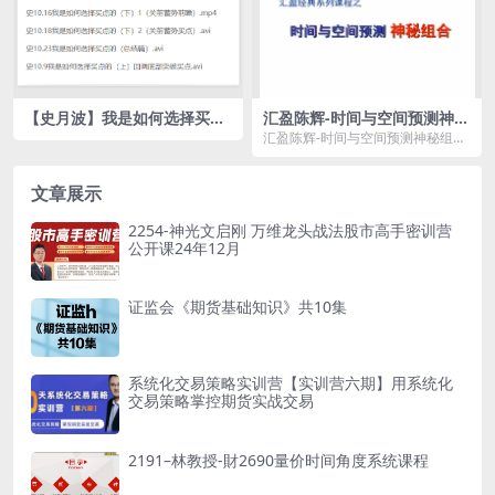
【史月波】我是如何选择买点
汇盈陈辉-时间与空间预测神秘
的共5集
组合(4节)
汇盈陈辉-时间与空间预测神秘组合
(4节)资源简介： 课程目录： ...
文章展示
2254-神光文启刚 万维龙头战法股市高手密训营
公开课24年12月
证监会《期货基础知识》共10集
系统化交易策略实训营【实训营六期】用系统化
交易策略掌控期货实战交易
2191–林教授-財2690量价时间角度系统课程