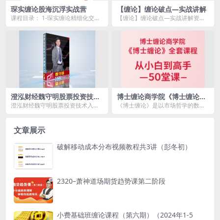
琛实缠论股海沉浮实战营
【缠论】缠论破点—实战讲解
课程目录： 1-琛实缠论精细化交易
【缠论】缠论破点—实战讲解资源
之：小转大结构失效的实战运用.m
简介： 课程目录 缠论破点—实战
p4 2-琛实...
讲...
澄泓财经魏守明股票投资技术
博士缠论商学院《博士缠论》
入门（全20讲）股票技术分析
全套课程 从小白到高手-50堂
澄泓财经魏守明股票投资技术入门
《博士缠论》是以市场哲学的数学
教程
课
（全20讲）股票技术分析教程资源
原理推导，以基本面为基础，以价
简介： ...
格波动的K线组合为依...
文章展示
破解移动成本分布视频教程共3讲（彭冬初）
2320–萧神道场期货趋势课第二阶段
小费基础班缠论课程（第六期）（2024年1-5