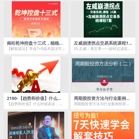
率战法...
南松乾坤控盘十三式，稳稳的
左威崩溃拐点交易系统课程15
幸福系列课程，T+0解套战法
集+左威崩溃拐点交易系统课
【解套战法】学会T+0战术战法可
05.左威：第五章——如何过滤劣质
程7集
以降低成本最终解套。学会乾坤八
行情.avi 03.左威：第三章均线的6
式和均线抵扣可以抄...
大进攻...
2190-【趋势和价值】什么时
周期股投资方法与行业案例投
候该走，什么该格局 1视频
研解析【完结】
【趋势和价值】什么时候该走，什
周期股投资方法与行业案例投研解
么该格局 1视频资源简介： 课程
析【完结】资源简介： 《周期股
目...
投资...