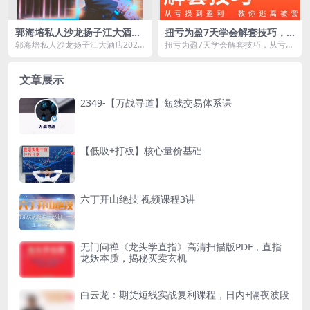
郭海培私人沙龙扬子江大酒店
扭亏为盈7天学会解套技巧，
2025.06.15线下讲座
从亏损到盈利―教你逃离被套
郭海培私人沙龙扬子江大酒店2025.
扭亏为盈7天学会解套技巧，从亏损
06.15线下讲座资源简介： ...
到盈利―教你逃离被套资源简介：
为...
文章展示
2349-【万战寻道】短线交易体系课
【低吸+打板】核心量价基础
六丁开山绝技 视频课程3讲
无门问禅《龙头学直指》高清扫描版PDF，直指
龙妖本质，揭秘买卖玄机
白云龙：期货短线实战复利课程，日内+隔夜波段