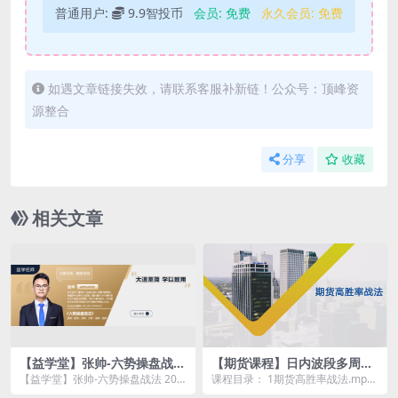
普通用户:
9.9智投币
会员:
免费
永久会员:
免费
如遇文章链接失效，请联系客服补新链！公众号：顶峰资
源整合
分享
收藏
相关文章
【益学堂】张帅-六势操盘战法
【期货课程】日内波段多周期
2022年
期货高胜率战法课程
【益学堂】张帅-六势操盘战法 202
课程目录： 1期货高胜率战法.mp4
2年资源简介： 《六势操盘战...
2期货高胜率战法.mp4 3期货高胜