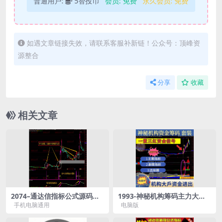
普通用户:
5智投币
会员:
免费
永久会员:
免费
如遇文章链接失效，请联系客服补新链！公众号：顶峰资
源整合
分享
收藏
相关文章
2074–通达信指标公式源码波
1993-神秘机构筹码主力大户
段中线金牛决策升级版全套跟
资金流入流出流向指标分析监
手机电脑通用
电脑版
随主力资金上班
控股票筹码监测