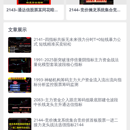
2143–通达信股票某同花暗盘
2144–竞价擒龙系统集合竞价
资金流入流出的强弱一目了然
抓首板股票一进二接力龙头战
公式指
法选强指标2144
文章展示
2141–四指标共振无未来强力分时T+0短线暴力公
式 短线精准买卖轻松
1991-2025新突破涨停倍量阴指标主力资金战法
量化模型套装波段核心指标
1993-神秘机构筹码主力大户资金流入流出流向指
标分析监控股票筹码监测
2083–主力资金介入跟庄筹码低吸底部建仓波段
中长线龙头主升通达信指标
2144–竞价擒龙系统集合竞价抓首板股票一进二
接力龙头战法选强指标2144