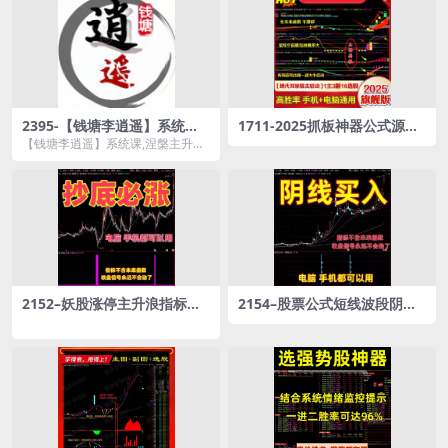
2395-【钱塘李逍遥】系统课,
1711-2025抓板神器公式源码
涅槃主升短线交易逍遥训练营
龙头战法强势出击主升浪行情
【钱塘李逍遥】系统课,涅槃主升短
一网打尽无未来
线交易逍遥训练营资源简介： 课
程...
2152–妖股涨停主升浪指标短
2154–股票公式短线波段阴线
线波段阴线抄底量化AI手机预
买入主升浪AI量化炒股手机预
警选股公式
警选股指标