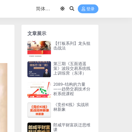
登录
文章展示
【打板系列】龙头狙
击战法
第三期《五面逍遥
策》波段交易系统线
上训练营（东泽）
2089–结构的力量
——趋势交易技术分
析系统课程
《竞价K线》实战班
林新象
郎咸平财富跃迁思维
课