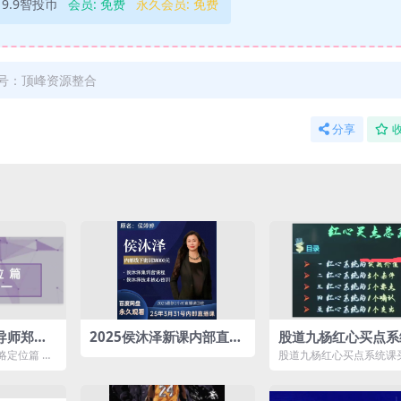
9.9智投币
会员:
免费
永久会员:
免费
号：顶峰资源整合
分享
导师郑莹
2025侯沐泽新课内部直播
股道九杨红心买点系
视频课程
侯婷婷期货女神期货培训
买点的底层根基
略定位篇 知
股道九杨红心买点系统课
课程短线波段课程
】第一讲：策
底层根基资源简介： 课
录： 第0...