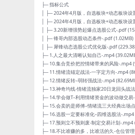
├─ 指标公式
│ ├─ 2024年4月版，自选板块+动态板块设置
│ ├─ 2024年4月版，自选板块+动态板块设置
│ ├─ 3.20新增强势起爆点选股公式-.pdf (157
│ ├─ 锋哥内部选股动态条件-.pdf (1.02MB)
│ ├─ 犀锋动态选股公式优化版-.pdf (229.38
├─ 1.人之最大清晰认知自己-.mp4 (39.02M
├─ 10.集合竞价把控情绪带来的风险-.mp4 (9
├─ 11.情绪流锚定战法-一字定方向-.mp4 (86
├─ 12.情绪反转–弱转强战法-.mp4 (82.69M
├─ 13.神奇均线-情绪流独家20日龙回头战法-.m
├─ 14.学会做T–利用情绪资金的波动做交易-.mp
├─ 15.会卖的是师傅–情绪流三大经典出场点-.mp
├─ 16.选股一定要标准化–四维选股法-.mp4 (1
├─ 17.预则立不预则废-制定交易计划-.mp4 (5
├─ 18.不比谁赚的多，比谁活的久-仓位管理-.mp