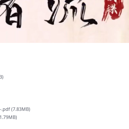
B)
df (7.83MB)
.79MB)