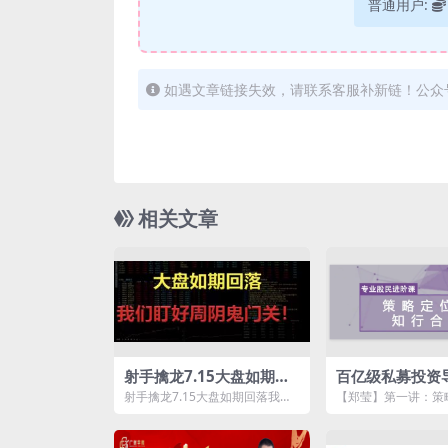
普通用户:
如遇文章链接失效，请联系客服补新链！公众
相关文章
射手擒龙7.15大盘如期回
百亿级私募投资
落我们盯好周阴鬼门关
专业股民进阶课
射手擒龙7.15大盘如期回落我们
【郑莹】第一讲：策
6讲
盯好周阴鬼门关一节视频18分钟
行合一.avi 【郑莹
略定位篇 知行合...