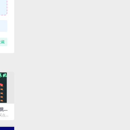
收藏
统课
买点的
程目