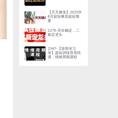
【天天擒龙】2025年
8月超短擒龙超短预
案
2276-买在确定，二
板定龙头
2347-【游资传习
录】超短训练营系统
课，情绪周期课程