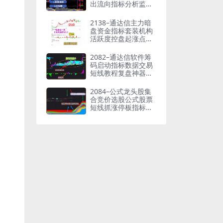
出流向指标分析监控
股票筹码监测
2138–通达信主力暗
盘资金指标套装机构
活跃度控盘起涨点龙
头打板
2082–通达信软件筹
码启动指标数据交易
短线教程复盘神器分
析源码公式
2084–公式龙头股集
合竞价选股公式股票
短线抓涨停板指标公
式筹码监测