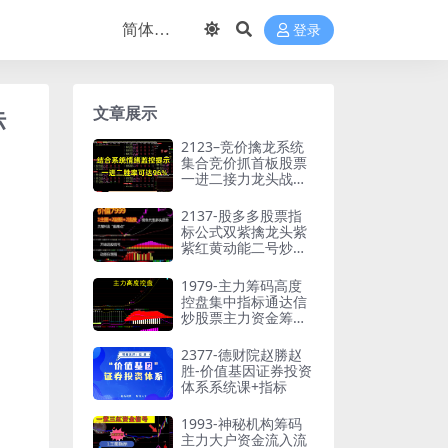
登录
文章展示
标
2123–竞价擒龙系统
集合竞价抓首板股票
一进二接力龙头战法
选强
2137-股多多股票指
标公式双紫擒龙头紫
紫红黄动能二号炒股
教程课程
1979-主力筹码高度
控盘集中指标通达信
炒股票主力资金筹码
监控公式战法-电脑版
1主图+2副图+1选股
2377-德财院赵勝赵
未加密
胜-价值基因证券投资
体系系统课+指标
1993-神秘机构筹码
主力大户资金流入流