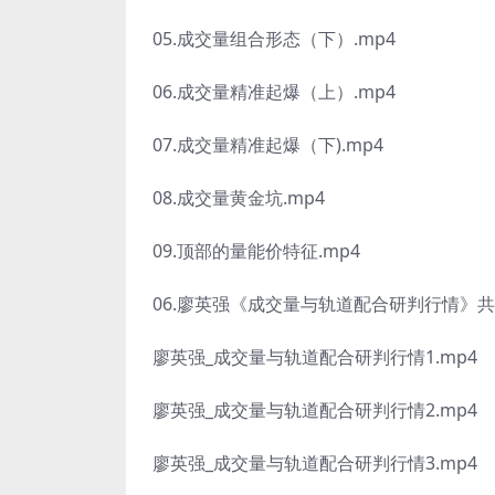
05.成交量组合形态（下）.mp4
06.成交量精准起爆（上）.mp4
07.成交量精准起爆（下).mp4
08.成交量黄金坑.mp4
09.顶部的量能价特征.mp4
06.廖英强《成交量与轨道配合研判行情》共
廖英强_成交量与轨道配合研判行情1.mp4
廖英强_成交量与轨道配合研判行情2.mp4
廖英强_成交量与轨道配合研判行情3.mp4