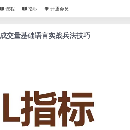
课程
指标
开通会员
教程成交量基础语言实战兵法技巧