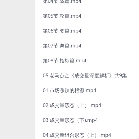
第04节 战篇.mp4
第05节 攻篇.mp4
第06节 变篇.mp4
第07节 离篇.mp4
第08节 指标篇.mp4
05.老马点金《成交量深度解析》共9集
01.市场涨跌的根源.mp4
02.成交量形态（上）.mp4
03.成交量形态（下).mp4
04.成交量组合形态（上）.mp4