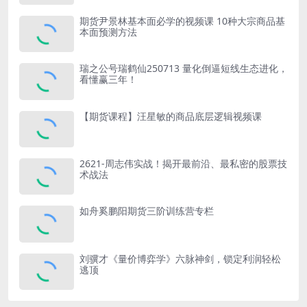
期货尹景林基本面必学的视频课 10种大宗商品基
本面预测方法
瑞之公号瑞鹤仙250713 量化倒逼短线生态进化，
看懂赢三年！
【期货课程】汪星敏的商品底层逻辑视频课
2621-周志伟实战！揭开最前沿、最私密的股票技
术战法
如舟奚鹏阳期货三阶训练营专栏
刘骥才《量价博弈学》六脉神剑，锁定利润轻松
逃顶