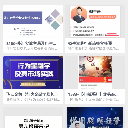
2166-外汇实战交易及衍生品
锁牛港股打新稳赚实操课
策略分析
外汇实战交易及策略分析资源简
锁牛港股打新稳赚实操课资源简
介： 课程目录： 1_1-直播回
介： 经常有朋友问真正好的投资
放：...
方式是...
飞云金教《行为金融学及其市
1583–【打板系列】龙头高确
场实践》
定性买点
课程目录： 01 行为金融学概述 bf1.
【打板系列】龙头高确定性买点资
mp4 02 效用理论 bf2.mp4...
源简介： 课程目录： 1 龙头和
打...