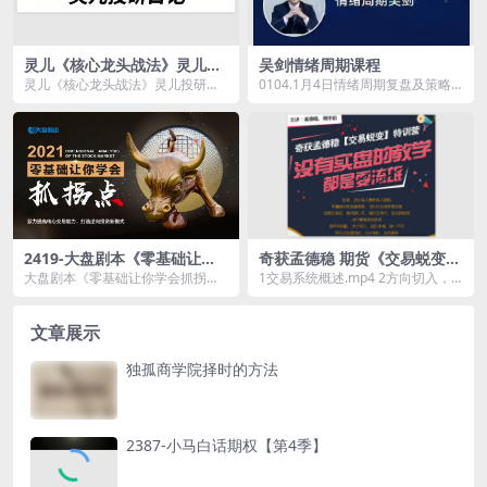
灵儿《核心龙头战法》灵儿投
吴剑情绪周期课程
研日记
灵儿《核心龙头战法》灵儿投研日
0104.1月4日情绪周期复盘及策略
记资源简介： 课程目录 01 龙头...
解读.mp4 0107.1月7日本周盘面总
结...
2419-大盘剧本《零基础让你
奇获孟德稳 期货《交易蜕变》
学会抓拐点》
特训营
大盘剧本《零基础让你学会抓拐
1交易系统概述.mp4 2方向切入，
点》资源简介： 从实战的角度，
止损止盈资金管理.mp4 3交易武器
也只从...
库.mp...
文章展示
独孤商学院择时的方法
2387-小马白话期权【第4季】