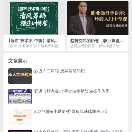
篇0...
【股市-技术面-中阶】清风筹
趋势交易的奶爸，职业操盘手
码猎庄训练营
讲座：炒股入门十堂课
【股市-技术面-中阶】清风筹码猎庄
趋势交易的奶爸，职业操盘手讲
训练营资源简介： 课程核心 筹...
座：炒股入门十堂课资源简介：
课程目...
文章展示
炒股入门课程 股票基础知识
郭进（炒家金少)寻龙诀情绪资金操作体系
2274-超短小猎豹-豹哥短线基础课程 3节
游资金马路陈小群淘股吧心跳r视频+笔记+交割单