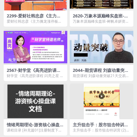
2299-爱财社韩忠彦《主力擒
2620-万象本源巅峰实盘班-树
龙涨停板》
帆卓妍
爱财社韩忠彦《主力擒龙涨停板》
万象本源巅峰实盘班-树帆卓妍资源
资源简介： 课程目录： 01 解密...
简介： 课程目录： AI笔记 第...
2567-财学堂《高亮进阶课程
2044–期货课程 刘森动量突破
闪亮之星 趋势题材交易法热点
21天交易员养成八期
财学堂《高亮进阶课程 闪亮之星 趋
期货课程 刘森动量突破21天交易员
题材 34节视频课+指标》
势题材交易法热点题材 34节视频课
养成八期资源简介： 课程目
+指标》资源...
录：...
情绪周期理论-游资核心操盘课
主升狙击手：股市狙击特训营
文档
(2) ——波段作手
课程目录 [补充篇01]注册制度下的
主升狙击手：股市狙击特训营 (2)
情绪周期 [理论篇01]情绪规律 [理论
——波段作手资源简介： 课程...