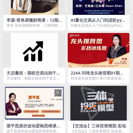
李源-简单易懂财商课：12期
AI量化交易从入门到进阶pyth
理财经典精读班
on高频交易系统编写
李源-简单易懂财商课：12期理财经
AI量化交易从入门到进阶python高
典精读班资源简介： 深度精读1...
频交易系统编写资源简介： ...
天启量投：期权交易法则干货
2244-刘琦龙头推背图01期小
文档
班课
天启量投：期权交易法则干货文档
刘琦龙头推背图01期小班课资源简
资源简介： 课程目录： 01.期权...
介： 课程目录： 2025012...
梁平思股价波动逻辑思维课更
【交流会】三体投资模型-彭祖
新版
梁平思股价波动逻辑思维课更新版
【交流会】三体投资模型-彭祖资源