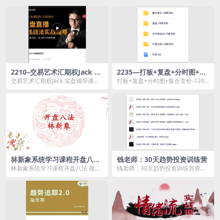
2210–交易艺术汇期权Jack 实
2235—打板+复盘+分时图+集
盘辅导课
合竞价-129GB
交易艺术汇期权Jack 实盘辅导课资
打板+复盘+分时图+集合竞价-129G
源简介： 课程目录： 001...
B └─ ├...
林新象系统学习课程开盘八法
钱老师：30天趋势投资训练营
视频+讲义
林新象系统学习课程开盘八法 视频
钱老师：30天趋势投资训练营资源
+讲义资源简介： 课程目录 林新...
简介： 投资就是投资未来投资趋
势...