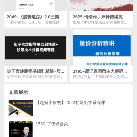
2049–《趋势追踪》2.0三期，
2625-情绪作手犀锋情绪流高
价格涨跌的极致转换 期货课程
阶课擒龙捉妖短线交易课程
《趋势追踪》2.0三期，价格涨跌的
情绪作手犀锋情绪流高阶课擒龙捉
+资料指标
极致转换 期货课程资源简介： ...
妖短线交易课程+资料指标资源简
介： ...
柒子言炒股零基础到精通+股
2195–谭记恩洞悉主力筹码量
票技术分析视频课程
价之交易系统
柒子言炒股零基础到精通+股票技术
谭记恩洞悉主力筹码量价之交易系
分析视频课程资源简介： 课程目
统资源简介： 课程目录： 01_量...
录...
文章展示
【超短小猎豹】2022豹哥短线系统课
1530-丁伟锋合集