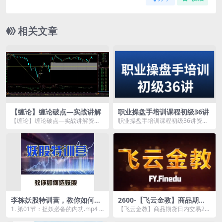
相关文章
【缠论】缠论破点—实战讲解
职业操盘手培训课程初级36讲
【缠论】缠论破点—实战讲解资源
职业操盘手培训课程初级36讲资源
简介： 课程目录 缠论破点—实战
简介： 课程目录 01培训课程1...
讲...
李栋妖股特训营，教你如何选
2600-【飞云金教】商品期货
妖股-39课
日内交易20天稳定盈利核心要
1. 第01节：捉妖必备的内功.mp4 2.
【飞云金教】商品期货日内交易20
点
第02节：妖股实战案例解析.mp4...
天稳定盈利核心要点资源简介：