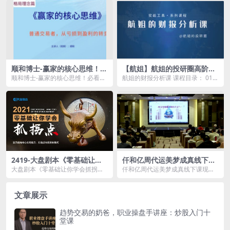
课...
顺和博士-赢家的核心思维！必
【航姐】航姐的投研圈高阶训
看（理念篇）
练营，黄金择时财报分析价投
顺和博士-赢家的核心思维！必看
航姐的财报分析课 课程目录： 01-
选股
（理念篇）资源简介： 课程目录
第1天：入市必修课第一课——告诉
0...
你一个真实的...
2419-大盘剧本《零基础让你
仟和亿周代运美梦成真线下课
学会抓拐点》
现场视频+指标
大盘剧本《零基础让你学会抓拐
仟和亿周代运美梦成真线下课现场
点》资源简介： 从实战的角度，
视频+指标资源简介： 课程目录
也只从...
周...
文章展示
趋势交易的奶爸，职业操盘手讲座：炒股入门十
堂课