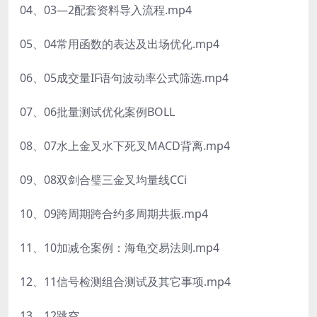
04、03—2配套资料导入流程.mp4
05、04常用函数的表达及出场优化.mp4
06、05成交量IF语句波动率公式筛选.mp4
07、06批量测试优化案例BOLL
08、07水上金叉水下死叉MACD背离.mp4
09、08双剑合璧三金叉均量线CCi
10、09跨周期跨合约多周期共振.mp4
11、10加减仓案例：海龟交易法则.mp4
12、11信号检测组合测试及其它事项.mp4
13、12跳空