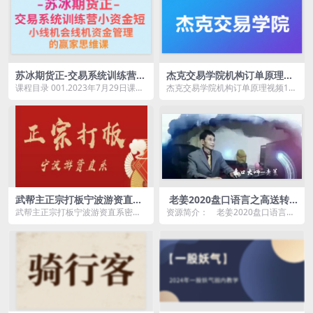
苏冰期货正-交易系统训练营小
杰克交易学院机构订单原理视
资金短线机会资金管理赢家思
频10集+杰克交易学院机构订
课程目录 001.2023年7月29日课程
杰克交易学院机构订单原理视频10
维课
单原理线下书
2核心交易逻辑.mp4 002.强势行...
集+杰克交易学院机构订单原理线下
书资源简介： &...
武帮主正宗打板宁波游资直系
老姜2020盘口语言之高送转
密训课，涨停板敢死队原理全
战法 1视频
武帮主正宗打板宁波游资直系密训
资源简介： 老姜2020盘口语言之
剖析
课，涨停板敢死队原理全剖析资源
高送转战法 1视频
简介： ...