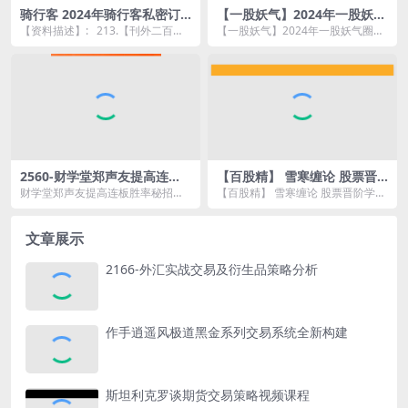
骑行客 2024年骑行客私密订
【一股妖气】2024年一股妖气
阅骑行客铁骑私密订阅《刊
圈内教学
【资料描述】: 213.【刊外二百十
【一股妖气】2024年一股妖气圈内
外》 持续更新
三】不踩红线.pdf 214.【刊外二
教学资源简介： 课程目录 仓位...
百...
2560-财学堂郑声友提高连板
【百股精】 雪寒缠论 股票晋
胜率秘招
阶学习之缠论比价关系-板块轮
财学堂郑声友提高连板胜率秘招资
【百股精】 雪寒缠论 股票晋阶学习
动的秘密 8集
源简介： 11因子龙头连板战法传
之缠论比价关系-板块轮动的秘密 8
授...
集资源简介：...
文章展示
2166-外汇实战交易及衍生品策略分析
作手逍遥风极道黑金系列交易系统全新构建
斯坦利克罗谈期货交易策略视频课程