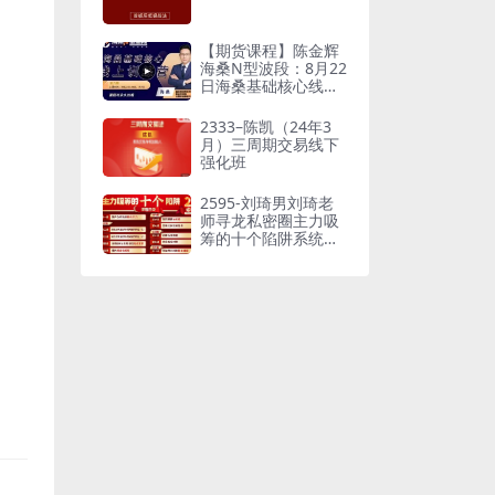
【期货课程】陈金辉
海桑N型波段：8月22
日海桑基础核心线上
训练营
2333–陈凯（24年3
月）三周期交易线下
强化班
2595-刘琦男刘琦老
师寻龙私密圈主力吸
筹的十个陷阱系统课
指标