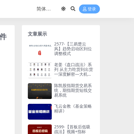
登录
文章展示
课件
2577-【三易楚云
风】趋势启动区到位
调整模式
老姜《盘口战法》系
列 从主力吃货到出货
一深度解密—大机构
操盘奥秘
陈凯股指期货交易系
统，期指期货短线交
易系统
飞云金教《基金策略
精讲》
2599-【首板后低吸
战法】视频+指标