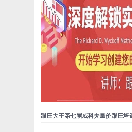
跟庄大王第七届威科夫量价跟庄培