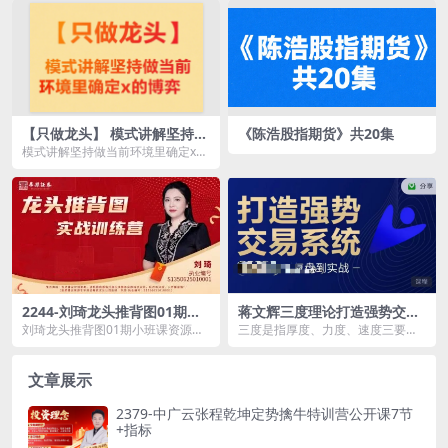
简介： ...
课...
【只做龙头】 模式讲解坚持做
《陈浩股指期货》共20集
当前环境里确定x的博弈
模式讲解坚持做当前环境里确定x的
博弈.pdf
2244-刘琦龙头推背图01期小
蒋文辉三度理论打造强势交易
班课
系统，从入门到复盘到实战，
刘琦龙头推背图01期小班课资源简
三度是指厚度、力度、速度三要素
长期稳健交易模式
介： 课程目录： 2025012...
这是一段行情或一只股票强势行情
启动的必备条件 三...
文章展示
2379-中广云张程乾坤定势擒牛特训营公开课7节
+指标