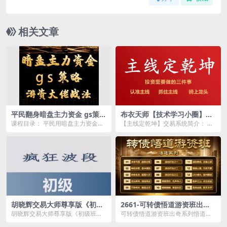
相关文章
平民翻身暗盘主力资金 gs策略
布衣天师【技术学习小圈】主
方法 游资大佬战法教学视频
线定乾坤交易系统
课程目录： 平民用暗盘主力资金和
【主线定乾坤】交易系统简介： 股
gs策略方法.mp4 t’hR...
市没有一招吃遍天的技术，如果有
就是在吹牛！股市生...
胡晓辉交易大师尊享版《初级
2661-可转债悟道游资班出奇
班趋势技术教学疯狂波段初级
系列悟道系列守正系列课程-卓
胡晓辉交易大师尊享版《初级班趋
可转债悟道游资班出奇系列悟道系
班》
妍-2.61GB
势技术教学疯狂波段初级班》资源
列守正系列课程-卓妍资源简介：