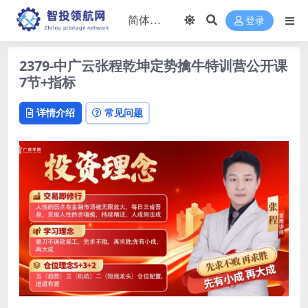
登录
2379-中广云张程乾坤定势擒牛特训营公开课
7节+指标
详情介绍
常见问题