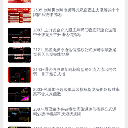
2595-刘琦男刘琦老师寻龙私密圈主力吸筹的十个
陷阱系统课 指标
2083–主力资金介入跟庄筹码低吸底部建仓波段
中长线龙头主升通达信指标
2121–皇者擒妖令通达信指标公式源码珍藏版尾
盘买入长期短线炒股
2143–通达信股票某同花暗盘资金流入流出的强
弱一目了然公式指
2003-私募加仓超级单套装指标捉龙头抓妖股胜率
高不含未来函数
2087–股票箱体突破横盘震荡通达信指标公式源
码炒股神器黑科技短线波段