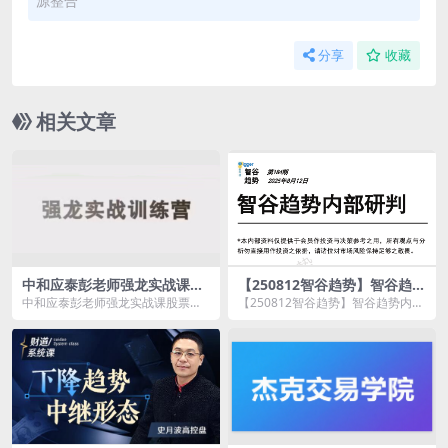
源整合
分享
收藏
相关文章
中和应泰彭老师强龙实战课股
【250812智谷趋势】智谷趋势
票交易课程+强龙班强龙技术
内部研判184期 1文档
中和应泰彭老师强龙实战课股票交
【250812智谷趋势】智谷趋势内部
指标强龙选股指标合集
易课程资源简介： 课程目录： 5
研判184期 1文档资源简介： ...
-...