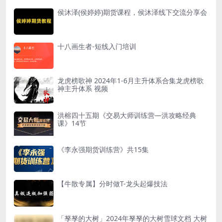
侯沐泽(侯婷婷)期货课程，侯沐泽线下交流分享会
十八画生者-短线入门培训
龙虎榜歌神 2024年1-6月主升体系合集龙虎榜歌
神主升体系 视频
洪榕四十五期《交易大师训练营—洪攻略经典
课》14节
《李永强期货训练营》共15集
【牛散专属】分时做T-龙头起爆技法
「孥孥的大树」2024年孥孥的大树雪球文档 大树