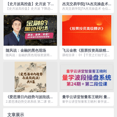
【史月波高控盘】史月波 下降
杰克交易学院JTA杰克操盘术
趋势中继形态 共12讲
仓位计算特训班
【史月波高控盘】史月波 下降趋势
杰克交易学院JTA杰克操盘术 仓位计
中继形态 共12讲资源简介： 课
算特训班资源简介： 课程目录...
程...
随风说：金融的黑色现场
飞云金教《股票投资高级精
讲》
随风说：金融的黑色现场资源简
课程目录： 01【千里之行始于足
介： 《金融的黑色秘密》这一课
下】股票投资的必备知识（1）.mp
程选取现...
4 02【千里...
《爱思潘日内趋势与波段战
量学云讲堂智量客王晓利 量学
法》共8集
波段操盘系统 第24期+第二段
2.爱思潘趋势交易系统 第二课 资金
量学云讲堂智量客王晓利 量学波段
位课
管理.mp4 4.爱思潘趋势交易系统第
操盘系统 第24期+第二段位课资源
四课能...
简介： 课程目...
文章展示