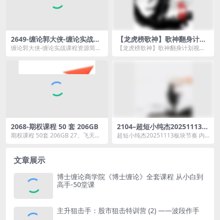
2649-缠论郭大侠-缠论实战课
【龙虎榜歌神】歌神翻身计划
程-1.6GB
视频教程+文档指标202406-2
缠论郭大侠-缠论实战课程资源简
【龙虎榜歌神】歌神翻身计划视频
02408
介： 课程目录： 10缠论一卖实
教程+文档指标202406-202408资
战...
源简介：...
2068-期权课程 50 套 206GB
2104–超短小纯杰20251113板
块节奏 内部专属 视频1集
期权课程 50套 206GB 27、飞天期
超短小纯杰20251113板块节奏 内
权合集 11：【银河期货】2019-2...
部专属 视频1集资源简介： ...
文章展示
博士缠论商学院《博士缠论》全套课程 从小白到
高手-50堂课
主升狙击手：股市狙击特训营 (2) ——波段作手