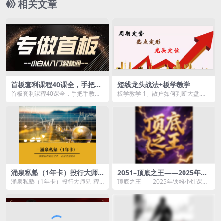
相关文章
首板套利课程40课全，手把手
短线龙头战法+板学教学
教你如何打首板
首板套利课程40课全，手把手教你
板学教学 1、散户如何判断大盘.mp
如何打首板资源简介： 课程目
4 2、教你揭秘涨停板的点位.mp4
录：...
3、盘...
涌泉私塾（1年卡）投行大师
2051–顶底之王——2025年铁
兄-程郡掌握股市掘金之术，让
粉小灶课
涌泉私塾（1年卡）投行大师兄-程
顶底之王——2025年铁粉小灶课资
投资更简单
郡掌握股市掘金之术，让投资更简
源简介： 课程目录： 顶底之王...
单资源简介： &n...