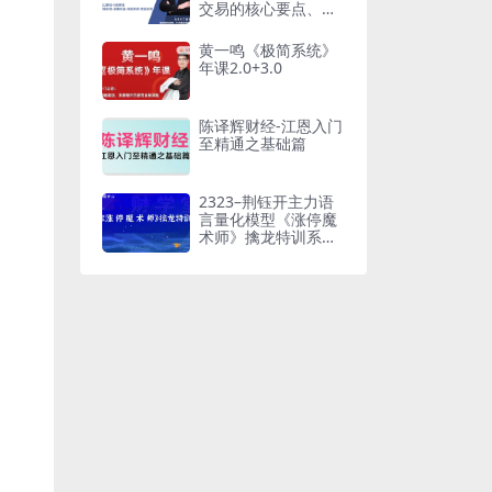
交易的核心要点、价
格行为分析系统
黄一鸣《极简系统》
年课2.0+3.0
陈译辉财经-江恩入门
至精通之基础篇
2323–荆钰开主力语
言量化模型《涨停魔
术师》擒龙特训系统
课+资料指标