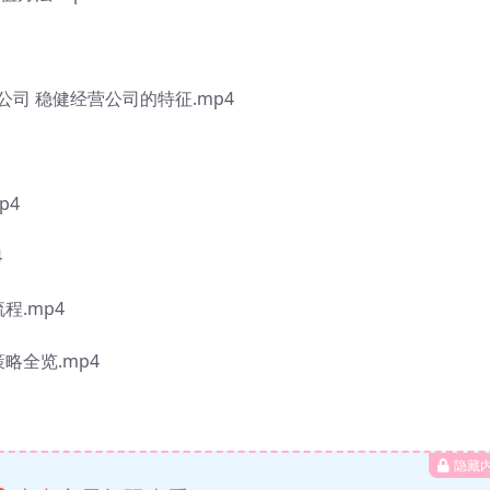
司 稳健经营公司的特征.mp4
p4
4
程.mp4
略全览.mp4
隐藏