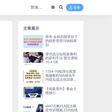
登录
文章展示
师爷·金税四期管控下
的税务管理与纳税筹
划
潜伏战法短线最暴利
的获利手法 图文课程
10.4 GB
1554–均线理论股票
视频教程MA移动平
均线实战法培训课炒
股教程战法资料
【低吸系列】量金主
线核心
ak47石帆FLA战法期
货培训视频,日内短线