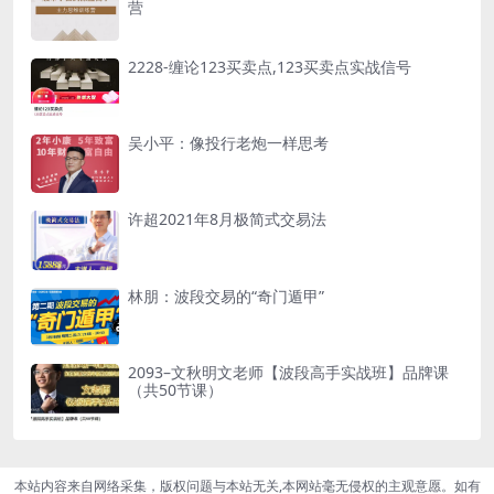
营
2228-缠论123买卖点,123买卖点实战信号
吴小平：像投行老炮一样思考
许超2021年8月极简式交易法
林朋：波段交易的“奇门遁甲”
2093–文秋明文老师【波段高手实战班】品牌课
（共50节课）
本站内容来自网络采集，版权问题与本站无关,本网站毫无侵权的主观意愿。如有