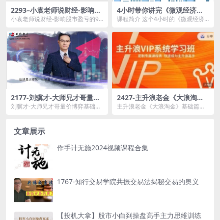
2293–小袁老师说财经-影响股
4小时带你讲完《微观经济
市盈亏的9个人性基本面人性
学》
小袁老师说财经-影响股市盈亏的9
课程简介 这个4小时的《微观经济
博弈课程
个人性基本面人性博弈课程资源简
学》课程将全面介绍微观经济学的
介： ...
基本概念和原理，包...
2177-刘骥才-大师兄才哥量价
2427-主升浪老金《大浪淘
博弈基础解密（初级）
金》基础篇，主升浪的思维及
刘骥才-大师兄才哥量价博弈基础解
主升浪老金《大浪淘金》基础篇，
方法论
密（初级）资源简介： 课程目
主升浪的思维及方法论资源简介：
录：...
课...
文章展示
作手计无施2024视频课程合集
1767-知行交易学院共振交易法揭秘交易的奥义
【投机大拿】股市小白到操盘高手主力思维训练