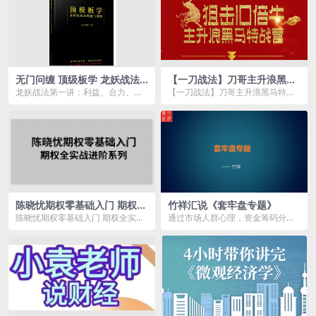
无门问缠 顶级板学 龙妖战法
【一刀战法】刀哥主升浪黑马
主力策略 强势题材板块选择
特战营
龙妖战法第一讲：利益、合力、人
【一刀战法】刀哥主升浪黑马特战
课件+视频
气、情绪.mp4 龙妖战法第二讲：题
营资源简介： 本次《主升浪黑马
材、故事、联想...
特战...
陈晓忧期权零基础入门 期权全
竹祥汇说《套牢盘专题》
实战进阶系列
陈晓忧期权零基础入门 期权全实战
通过市场人群心理，资金筹码分
进阶系列资源简介： 【陈晓忧】
布，看透价格涨跌背后的秘密。 课
期...
程目录： 00 如何...