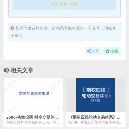
永久会员:
免费
如遇文章链接失效，请联系客服补新链！公众号：顶峰资
源整合
分享
收藏
相关文章
2586-格兰投研 时空交易体系
《期权四维轮动交易体系》共
三位一体高级课程
8集
格兰投研 时空交易体系 三位一体高
第7讲：期权四维轮动交易体系综合
级课程资源简介： 课程目录： ...
应用(0.mp4 第4讲：波动率交易系