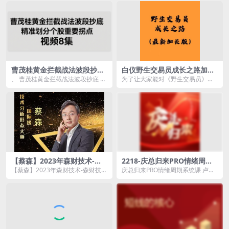
统(0)....
曹茂桂黄金拦截战法波段抄底
白仪野生交易员成长之路加长
精准划分个股重要拐点 视频8
版资料PDF 2100多页图文干
、 曹茂桂黄金拦截战法波段抄底 精
为了让大家能对《野生交易员》内
集
货
准划分个股重要拐点 视频8集资源
容的理解更接近本人的意思，学到
简介： &nb...
更多的知识，本人在知...
【蔡森】2023年森财技术-森
2218-庆总归来PRO情绪周期
财技术基础+进阶+宏观+经典
系统课 卢朝庆陪伴社
【蔡森】2023年森财技术-森财技术
庆总归来PRO情绪周期系统课 卢朝
技术分析–62.3 GB
基础+进阶+宏观+经典技术分析资
庆陪伴社资源简介： 课程目
源简介： &...
录：...