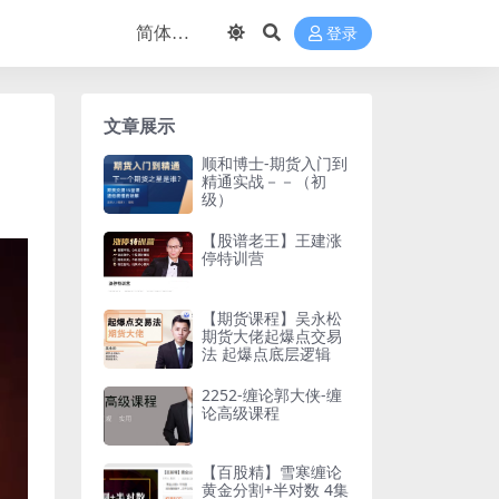
登录
文章展示
顺和博士-期货入门到
精通实战－－（初
级）
【股谱老王】王建涨
停特训营
【期货课程】吴永松
期货大佬起爆点交易
法 起爆点底层逻辑
2252-缠论郭大侠-缠
论高级课程
【百股精】雪寒缠论
黄金分割+半对数 4集