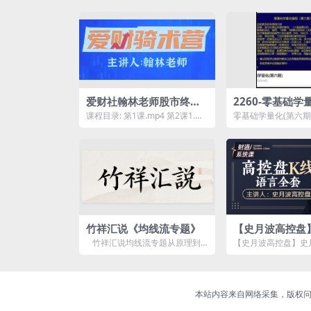
爱财社翰林老师股市终极
2260-零基础学
密码极点涨停战法公开课
期)量化编程
课程目录: 第1课.mp4 第2课1.mp
零基础学量化(第六期
4 第2课2.mp4 第3课1.mp4...
资源简介： 课程目录
1...
竹祥汇说《均线流专题》
【史月波高控盘
K线组合系列课程
竹祥汇说均线流专题从原理到
【史月波高控盘】史月
实战，从入门到精通，从单一到
合系列课程36讲资
综合，全方...
程目...
本站内容来自网络采集，版权问