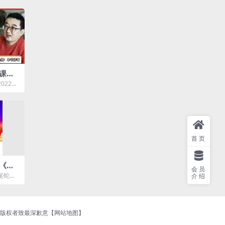
课程2
频全
022读
资源简
首页
《响
会员
”高
尾蛇战
介绍
模式资
持版权者致最深歉意【
网站地图
】