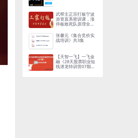
武帮主正宗打板宁波
游资直系密训课，涨
停板敢死队原理全剖
析
张馨元《集合竞价实
战培训》共3集
【天智一飞】一飞金
融《28天股票职业短
线潜龙特训营07期》
－－建立买卖点交易
规则