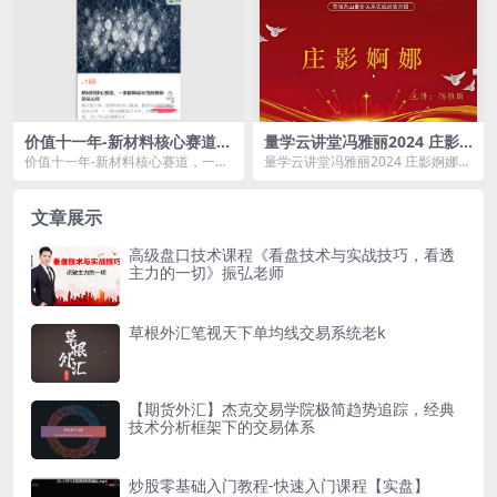
价值十一年-新材料核心赛道，
量学云讲堂冯雅丽2024 庄影
一家极具成长性的稀缺龙头公
婀娜第3期课程正课系统课+收
价值十一年-新材料核心赛道，一家
量学云讲堂冯雅丽2024 庄影婀娜第
司
评 共45视频
极具成长性的稀缺龙头公司资源简
3期课程正课系统课+收评 共45视频
介： ...
资源简介...
文章展示
高级盘口技术课程《看盘技术与实战技巧，看透
主力的一切》振弘老师
草根外汇笔视天下单均线交易系统老k
【期货外汇】杰克交易学院极简趋势追踪，经典
技术分析框架下的交易体系
炒股零基础入门教程-快速入门课程【实盘】