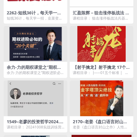
2262-短线36计，每天学一
汇盈陈辉－狙击涨停板战法 6
招，韭菜变镰刀！
节视频
短线36计，每天学一招，韭菜变镰
课程目录： 狙击涨停板战法兵器编
刀！资源简介： 课程目录： 1....
系列课 第二讲.mp4 狙击涨停板战
法基础编系...
余力-力的期权课堂之“期权进
【射手擒龙】射手擒龙 17个体
阶必知的20个关键”
系 系列课程 完结版
余力-力的期权课堂之“期权进阶必知
课程目录： ├──01五个标准 | ├
的20个关键”资源简介： 在...
──01王牌柱的量级.mp4 | ...
1549–老廖的投资哲学2024.1
2170–老姜《盘口语言封山之
0-2025.04实战训练营
作》人性与股性、买点大全
课程目录： 20241008实战训练营.
老姜《盘口语言封山之作》人性与
mp4 20241010实战训练营.mp...
股性、买点大全资源简介： 课程
目录...