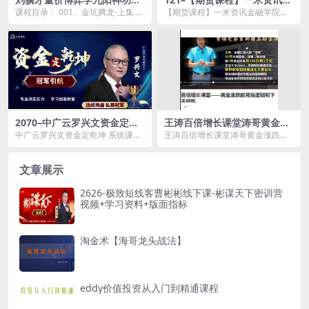
股战法模型合集 16集视频+课
融学院：一米先生只讲实战，
课程目录： 001、金坑腾龙-上集.m
【期货课程】一米资讯金融学院：
件+指标
用实战教你真正的短线打法
p4 002、金坑腾龙-下集.mp4 00...
一米先生只讲实战，用实战教你真
正的短线打法资源简介...
2070–中广云罗兴文资金定乾
王涛百倍增长课堂涛哥黄金涨
坤 系统课+小班课+资料+指标
跌的背后逻辑和下手时机 1视
中广云罗兴文资金定乾坤 系统课
王涛百倍增长课堂涛哥黄金涨跌的
频
+小班课+资料+指标资源简介：
背后逻辑和下手时机 1视频资源简
课...
介： ...
文章展示
2626-极致短线客曹彬彬线下课-彬谋天下密训营
视频+学习资料+版面指标
淘金术【海哥龙头战法】
eddy价值投资从入门到精通课程