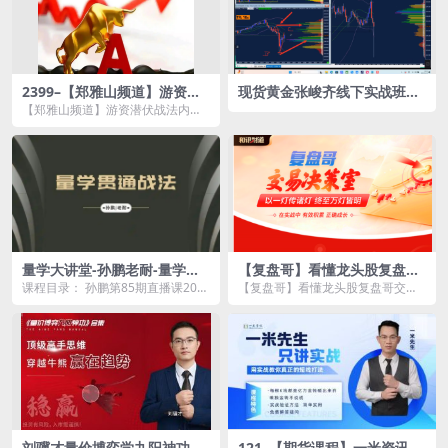
2399–【郑雅山频道】游资潜
现货黄金张峻齐线下实战班全
伏战法内部直播课程
套课程高级交易员K订单流合
【郑雅山频道】游资潜伏战法内部
集2024年4月5月-29.6G
直播课程资源简介： 课程目录：
1...
量学大讲堂-孙鹏老耐-量学贯
【复盘哥】看懂龙头股复盘哥
通战法直播 第85期
交易决策室交易系统课整理
课程目录： 孙鹏第85期直播课202
【复盘哥】看懂龙头股复盘哥交易
4-08-19：持续发力靠的是什么？.
决策室交易系统课整理资源简介：
mp4...
课...
刘骥才量价博弈学九阳神功炒
121–【期货课程】一米资讯金