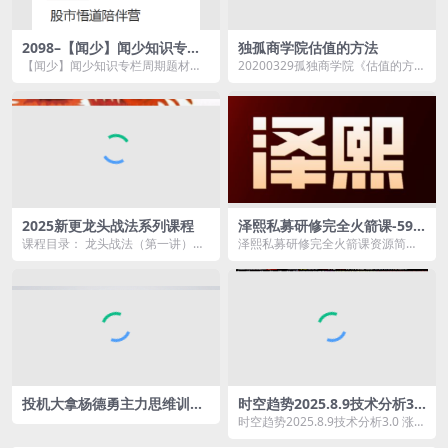
2098–【闻少】闻少知识专栏
独孤商学院估值的方法
周期题材盘口筹码教学
【闻少】闻少知识专栏周期题材盘
20200329孤独商学院《估值的方
口筹码教学资源简介： 课程目
法》.pdf 20200408视频直播课01...
录： ...
2025新更龙头战法系列课程
泽熙私募研修完全火箭课-59.2
GB
课程目录： 龙头战法（第一讲），
泽熙私募研修完全火箭课资源简
什么是龙头？为什么研究龙头？.m
介： 课程目录： 火箭1-大盘见底
p4 龙头战法（...
特...
投机大拿杨德勇主力思维训练
时空趋势2025.8.9技术分析3.0
营-15节
涨跌幅限制公式编写 1视频
时空趋势2025.8.9技术分析3.0 涨跌
幅限制公式编写 1视频资源简介：