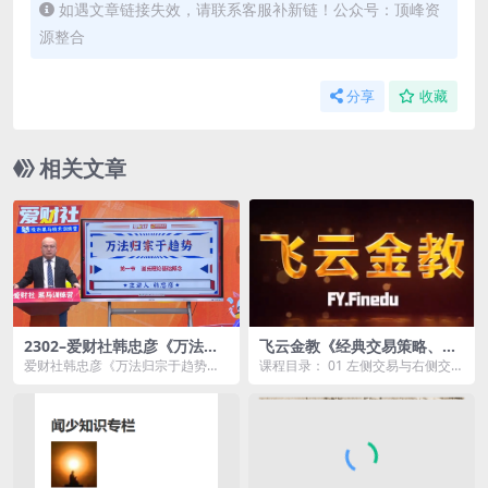
如遇文章链接失效，请联系客服补新链！公众号：顶峰资
源整合
分享
收藏
相关文章
2302–爱财社韩忠彦《万法归
飞云金教《经典交易策略、投
宗于趋势》系统课
资逻辑、交易系统 技巧精讲》
爱财社韩忠彦《万法归宗于趋势》
课程目录： 01 左侧交易与右侧交
系统课资源简介： 课程目录： 0
易.mp4 02 洛氏霍克交易法.mp4 0
1...
3...